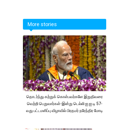
More stories
தொடர்ந்து கற்றுக் கொள்பவர்களே இறுதிவரை
வெற்றி பெறுவார்கள்-இன்று டெல்லி ஐ.ஐ.டி 57-
வது பட்டமளிப்பு விழாவில் பிரதமர் நரேந்திர மோடி