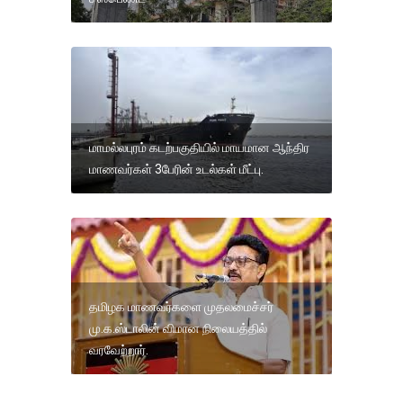
மாமல்லபுரம் கடற்பகுதியில் மாயமான ஆந்திர
மாணவர்கள் 3பேரின் உடல்கள் மீட்பு.
தமிழக மாணவர்களை முதலமைச்சர்
மு.க.ஸ்டாலின் விமான நிலையத்தில்
வரவேற்றார்.