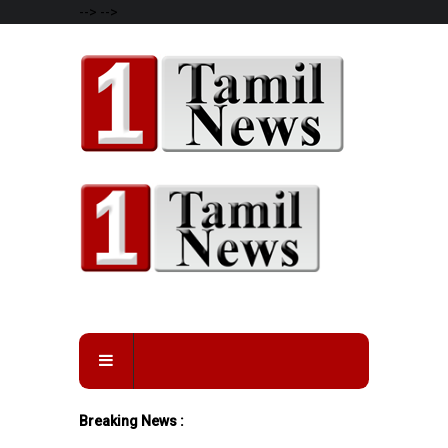
-->
-->
Breaking News :