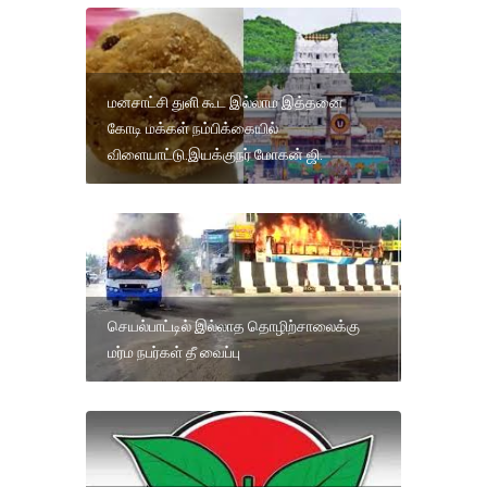
மனசாட்சி துளி கூட இல்லாம இத்தனை
கோடி மக்கள் நம்பிக்கையில்
விளையாட்டு.இயக்குநர் மோகன் ஜி.
செயல்பாட்டில் இல்லாத தொழிற்சாலைக்கு
மர்ம நபர்கள் தீ வைப்பு