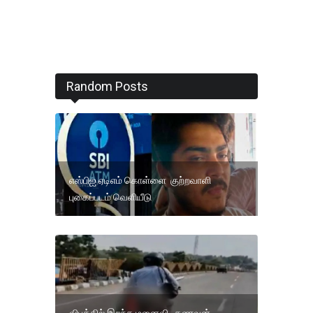
Random Posts
எஸ்பிஐ ஏடிஎம் கொள்ளை குற்றவாளி
புகைப்படம் வெளியீடு
விபத்தில் இறந்த மனைவி.. கணவன்