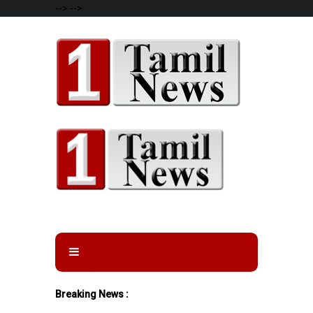
-->
-->
Breaking News :