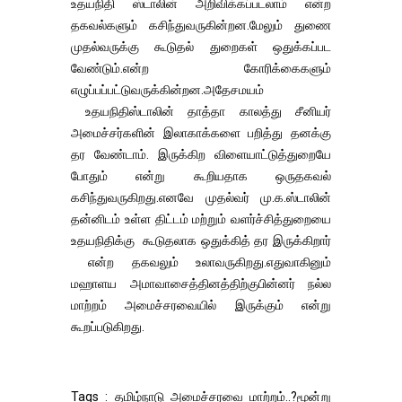
உதயநிதி ஸ்டாலின் அறிவிக்கப்படலாம் என்ற
தகவல்களும் கசிந்துவருகின்றன.மேலும் துணை
முதல்வருக்கு கூடுதல் துறைகள் ஒதுக்கப்பட
வேண்டும்.என்ற கோரிக்கைகளும்
எழுப்பப்பட்டுவருக்கின்றன.அதேசமயம்
உதயநிதிஸ்டாலின் தாத்தா காலத்து சீனியர்
அமைச்சர்களின் இலாகாக்களை பறித்து தனக்கு
தர வேண்டாம். இருக்கிற விளையாட்டுத்துறையே
போதும் என்று கூறியதாக ஒருதகவல்
கசிந்துவருகிறது.எனவே முதல்வர் மு.க.ஸ்டாலின்
தன்னிடம் உள்ள திட்டம் மற்றும் வளர்ச்சித்துறையை
உதயநிதிக்கு கூடுதலாக ஒதுக்கித் தர இருக்கிறார்
என்ற தகவலும் உலாவருகிறது.எதுவாகினும்
மஹாளய அமாவாசைத்தினத்திற்குபின்னர் நல்ல
மாற்றம் அமைச்சரவையில் இருக்கும் என்று
கூறப்படுகிறது.
Tags : தமிழ்நாடு அமைச்சரவை மாற்றம்..?மூன்று