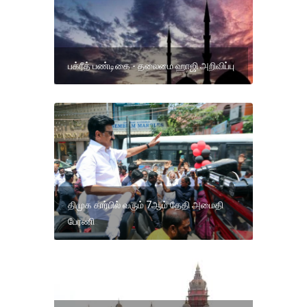
பக்ரீத் பண்டிகை - தலைமை ஹாஜி அறிவிப்பு
திமுக சார்பில் வரும் 7ஆம் தேதி அமைதி
பேரணி