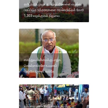
தமிழ்நாடு முழுவதும்இழப்பீடுகளை வழங்க
பிறப்பித்த உத்தரவுகளை அமல்படுத்தக் கோரி
1,303 வழக்குகள் நிலுவை.
சமத்துவமின்மைக்கு பாஜக
கொள்கைகளே காரணம்
-மல்லிகார்ஜுன் கார்கே
தூய்மை பணியாளர் விஷம் குடித்து