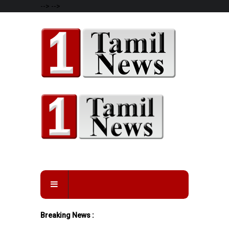
-->
-->
Breaking News :