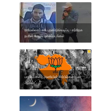
ராமேஸ்வரம் கபே குண்டுவெடிப்பு - சந்தேக
நபரின் மேலும் புகைப்படங்கள்
பாஜக மகளிர் அணியின் சார்பில் கண்டன
ஆர்ப்பாட்டம்.