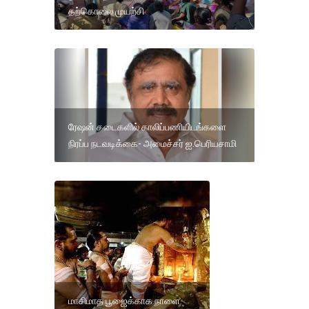
தற்கொலை முயற்சி
ரே‌ஷன் கடைகளில் காலிப்பணியிடங்களை
நிரப்ப நடவடிக்கை- அமைச்சர் ஐ.பெரியசாமி
மாசிமாத பூஜைக்காக நாளை