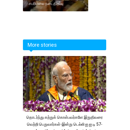
சபரிமலை நடைதிறப்பு
More stories
தொடர்ந்து கற்றுக் கொள்பவர்களே இறுதிவரை
வெற்றி பெறுவார்கள்-இன்று டெல்லி ஐ.ஐ.டி 57-