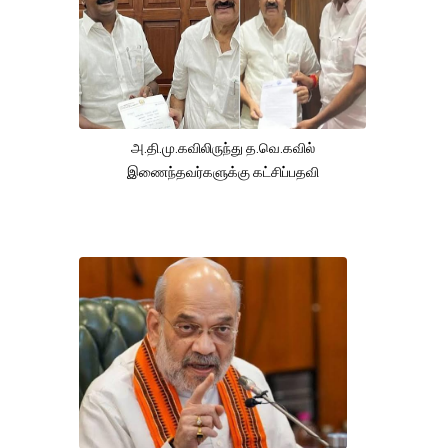
அ.தி.மு.கவிலிருந்து த.வெ.கவில்
இணைந்தவர்களுக்கு கட்சிப்பதவி