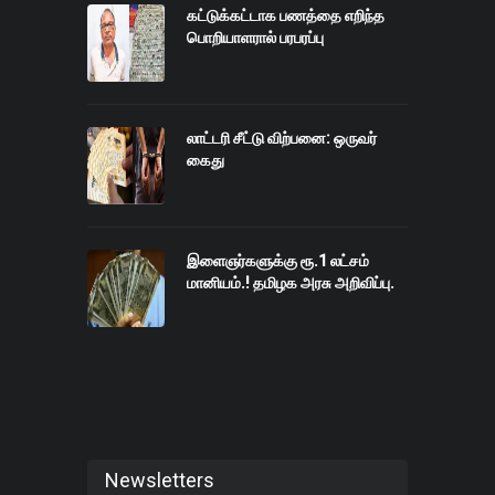
கட்டுக்கட்டாக பணத்தை எறிந்த
பொறியாளரால் பரபரப்பு
லாட்டரி சீட்டு விற்பனை: ஒருவர்
கைது
இளைஞர்களுக்கு ரூ.1 லட்சம்
மானியம்.! தமிழக அரசு அறிவிப்பு.
Newsletters