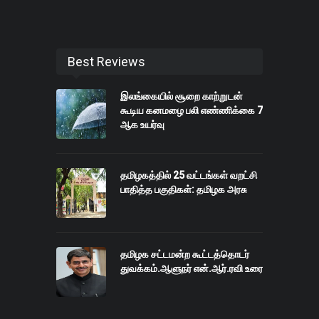
Best Reviews
இலங்கையில் சூறை காற்றுடன்
கூடிய கனமழை பலி எண்ணிக்கை 7
ஆக உயர்வு
தமிழகத்தில் 25 வட்டங்கள் வறட்சி
பாதித்த பகுதிகள்: தமிழக அரசு
தமிழக சட்டமன்ற கூட்டத்தொடர்
துவக்கம்.ஆளுநர் என்‌.ஆர்.ரவி உரை