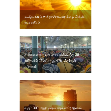
தமிழ்நாட்டில் இன்று தொடங்குகிறது அக்னி
நட்சத்திரம்:
சபரிமலை ஐயப்பன் கோயிலில் கடந்த 38
நாட்களில் 26 லட்சத்து 476 பக்தர்கள்
தரிசனம்
வரும் 30ம் தேதி சூரிய கிரகணம்; ஆனால்