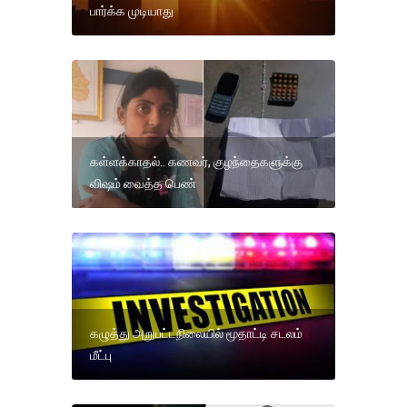
பார்க்க முடியாது
கள்ளக்காதல்.. கணவர், குழந்தைகளுக்கு
விஷம் வைத்த பெண்
கழுத்து அறுபட்டநிலையில் மூதாட்டி சடலம்
மீட்பு