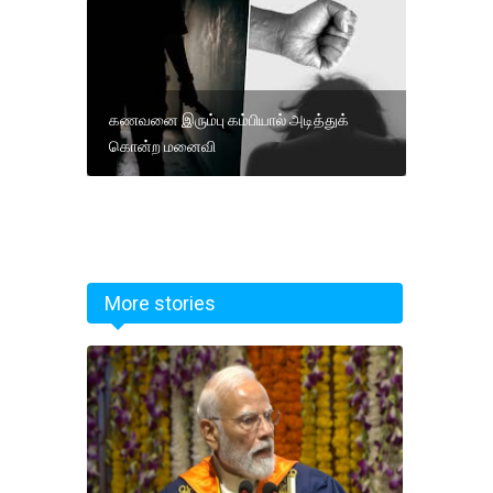
கணவனை இரும்பு கம்பியால் அடித்துக்
கொன்ற மனைவி
More stories