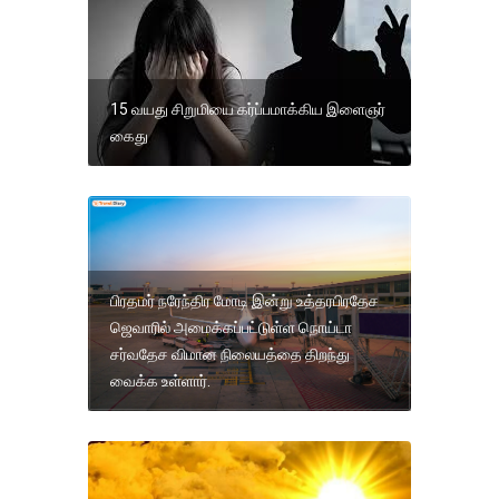
15 வயது சிறுமியை கர்ப்பமாக்கிய இளைஞர்
கைது
பிரதமர் நரேந்திர மோடி இன்று உத்தரபிரதேச
ஜெவாரில் அமைக்கப்பட்டுள்ள நொய்டா
சர்வதேச விமான நிலையத்தை திறந்து
வைக்க உள்ளார்.