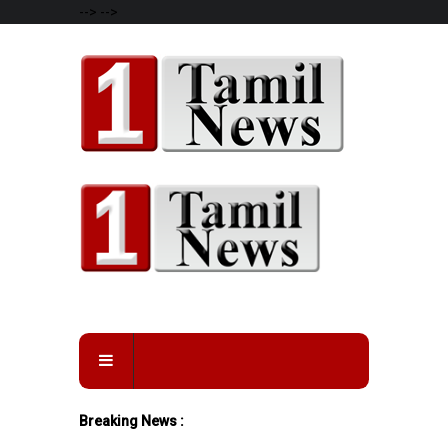
-->
-->
Breaking News :