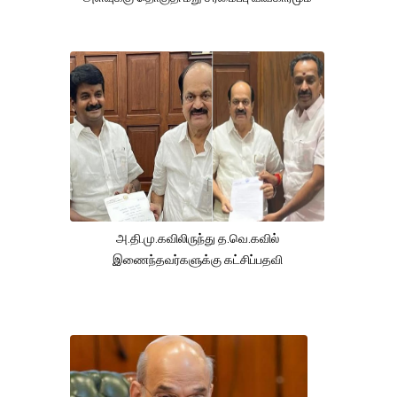
அ.தி.மு.கவிலிருந்து த.வெ.கவில்
இணைந்தவர்களுக்கு கட்சிப்பதவி