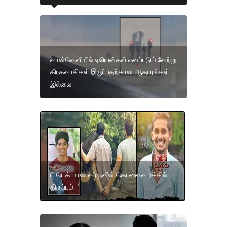
வான்வெளியில் ஏலியன்கள் எனப்படும் வேற்று
கிரகவாசிகள் இருப்பதற்கான ஆதாரங்கள்
இல்லை
பி.டெக் மாணவர் நவீன் கொலை வழக்கில்
திருப்பம்