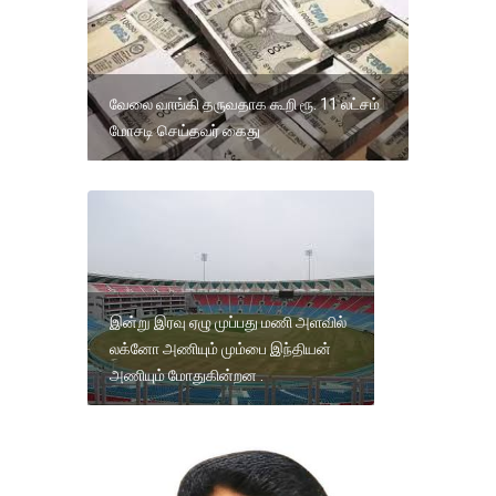
வேலை வாங்கி தருவதாக கூறி ரூ. 11 லட்சம்
மோசடி செய்தவர் கைது
இன்று இரவு ஏழு முப்பது மணி அளவில்
லக்னோ அணியும் மும்பை இந்தியன்
அணியும் மோதுகின்றன .