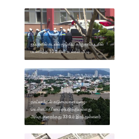
ஜப்பானில் கடலில் மூழ்கிய சுற்றுலாப் படகில்
பயணித்த 10 பேரின் உடல்கள் மீட்பு
தாய்லாந்தில் கடுமையான மழை-
வெள்ளபாதிப்பை ஏற்படுத்தியுள்ளது.
அங்கு குறைந்தது 33 பேர் இறந்துள்ளனர்.