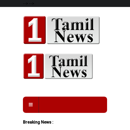
-->
-->
Breaking News :