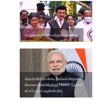
சுற்றுலா தலங்களில் சுற்றுலா பயணிகள்
பிரதமா்நரேந்திர மோடி இரங்கல்-பிரதமா்
நிவாரண நிதியிலிருந்து[ PMNRF-] தலா 2
லட்சம் ரூபாய் வழங்கப்படும்.