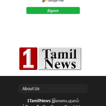
About Us
1TamilNews
இணையதளம்