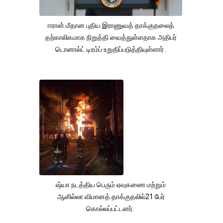
ஈரான் மீதான புதிய இராணுவத் தாக்குதலைத்
தற்காலிகமாக நிறுத்தி வைத்துள்ளதாக அதிபர்
டொனால்ட் டிரம்ப் உறுதிப்படுத்தியுள்ளார் .
ஷ்யா நடத்திய பெரும் ஏவுகணை மற்றும்
ஆளில்லா விமானத் தாக்குதலில்21 பேர்
கொல்லப்பட்டனர்.