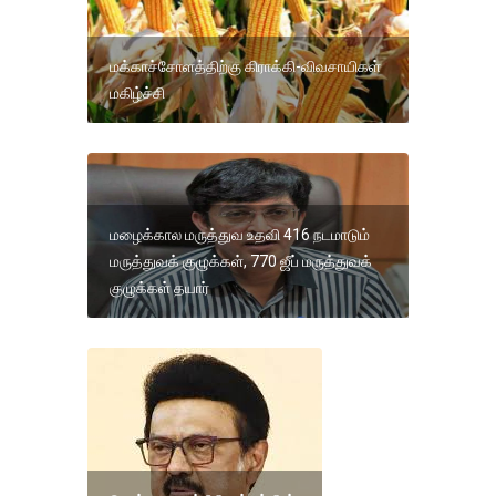
மக்காச்சோளத்திற்கு கிராக்கி-விவசாயிகள்
மகிழ்ச்சி
மழைக்கால மருத்துவ உதவி 416 நடமாடும்
மருத்துவக் குழுக்கள், 770 ஜீப் மருத்துவக்
குழுக்கள் தயார்