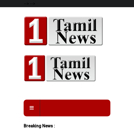
-->
-->
Breaking News :