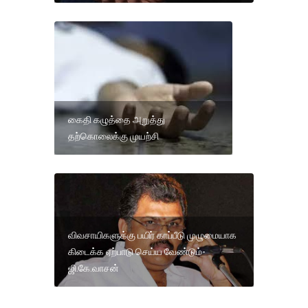
கைதி கழுத்தை அறுத்து
தற்கொலைக்கு முயற்சி
விவசாயிகளுக்கு பயிர் காப்பீடு முழுமையாக
கிடைக்க ஏற்பாடு செய்ய வேண்டும்-
ஜி.கே.வாசன்