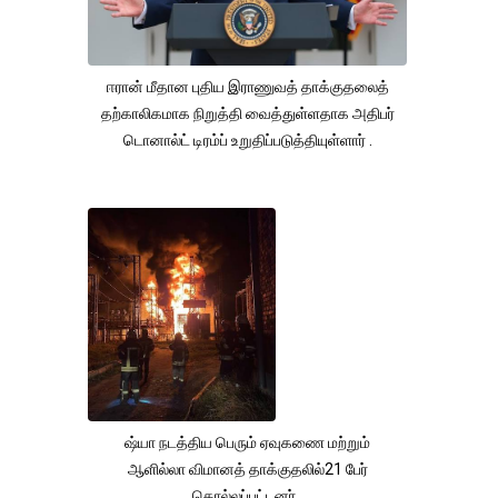
ஈரான் மீதான புதிய இராணுவத் தாக்குதலைத்
தற்காலிகமாக நிறுத்தி வைத்துள்ளதாக அதிபர்
டொனால்ட் டிரம்ப் உறுதிப்படுத்தியுள்ளார் .
ஷ்யா நடத்திய பெரும் ஏவுகணை மற்றும்
ஆளில்லா விமானத் தாக்குதலில்21 பேர்
கொல்லப்பட்டனர்.