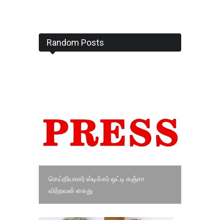
Random Posts
செய்தியாளர் ஸ்டிக்கர் ஒட்டி கஞ்சா
விற்றவன் கைது