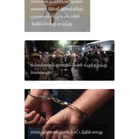
சென்னை உயர்நீதிமன்றத்தின்
தலைமை நீதிபதி இல்லத்திற்கு
முதலமைச்சர் மு.க.ஸ்டாலின்
நேரில் சென்று வாழ்த்து
கள்ளக்காதல் தகராறில் பெண் கழுத்தறுத்து
கொலை.
சாராய வியாபாரி குண்டர் சட்டத்தில் கைது