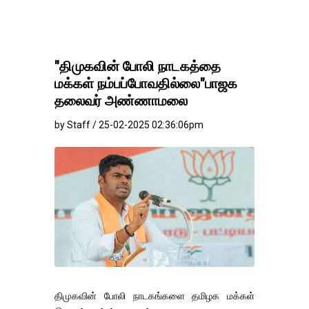
"திமுகவின் போலி நாடகத்தை
மக்கள் நம்பப்போவதில்லை"பாஜக
தலைவர் அண்ணாமலை
by Staff / 25-02-2025 02:36:06pm
திமுகவின் போலி நாடகங்களை தமிழக மக்கள்