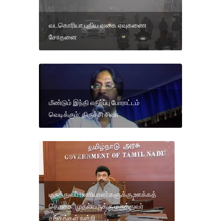
வடகொரியா புதிய வகை ஏவுகணை
சோதனை
மீண்டும் இந்தி எதிர்ப்பு போராட்டம்
வெடிக்கும்: திருச்சி சிவா
மருத்துவப் பணியாளர்களுக்கு ஊக்கத்
தொகை: முதல்வருக்கு மருத்துவர்
சங்கங்கள் நன்றி