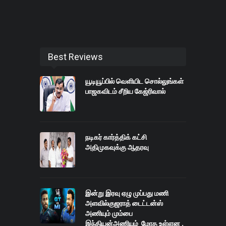
Best Reviews
யூடியூப்பில் வெளியிட சொல்லுங்கள்
பாஜகவிடம் சீறிய கேஜ்ரிவால்
நடிகர் கார்த்திக் கட்சி
அதிமுகவுக்கு ஆதரவு
இன்று இரவு ஏழு முப்பது மணி
அளவில்குஜராத் டைட்டன்ஸ்
அணியும் மும்பை
இந்தியன்அணியும் மோத உள்ளன .