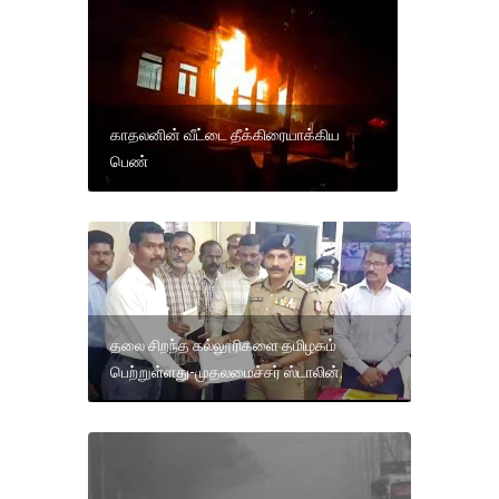
காதலனின் வீட்டை தீக்கிரையாக்கிய
பெண்
தலை சிறந்த கல்லூரிகளை தமிழகம்
பெற்றுள்ளது-முதலமைச்சர் ஸ்டாலின்.