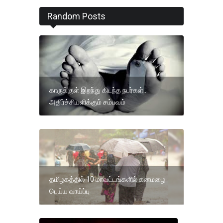
Random Posts
காருக்குள் இறந்து கிடந்த நபர்கள்..
அதிர்ச்சியளிக்கும் சம்பவம்
தமிழகத்தில் 10 மாவட்டங்களில் கனமழை
பெய்ய வாய்ப்பு