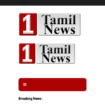
-->
-->
Breaking News :