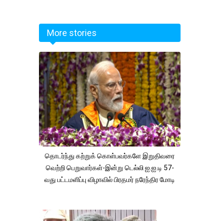
More stories
தொடர்ந்து கற்றுக் கொள்பவர்களே இறுதிவரை
வெற்றி பெறுவார்கள்-இன்று டெல்லி ஐ.ஐ.டி 57-
வது பட்டமளிப்பு விழாவில் பிரதமர் நரேந்திர மோடி