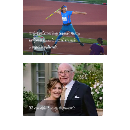
நீரஜ் சோப்ராவிற்கு பிரதமர் மோடி
வாழ்தையையும் பாராட்டையும்
தெரிவித்துள்ளார்.
93 வயதில் 5-வது திருமணம்