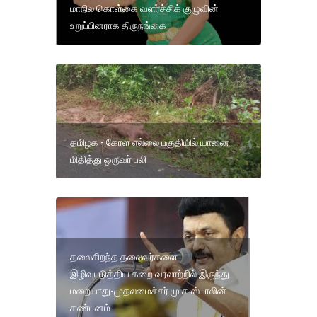
மாநில கொள்கை வளர்ச்சிக் குழுவின்
உறுப்பினராக திருநங்கை
தமிழக - கேரள எல்லை பகுதியில் யானை
மிதித்து ஒருவர் பலி
தலைசிறந்த தலைவர்களை
இழிவுபடுத்திய கறை வரலாற்றில் இருந்து
மறையாது-முதலமைச்சர் மு.க.ஸ்டாலின்
கண்டனம்