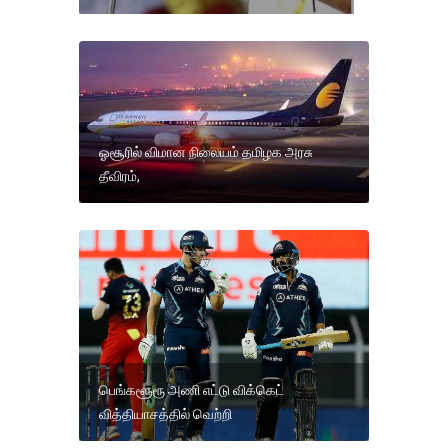
ஓசூரில் விமான நிலையம் தமிழக அரசு
தீவிரம்,
பெங்களூரூ அணி எட்டு விக்கெட்
வித்தியாசத்தில் வெற்றி