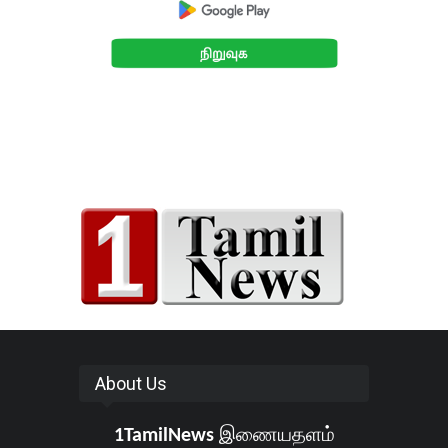
About Us
1TamilNews
இணையதளம்