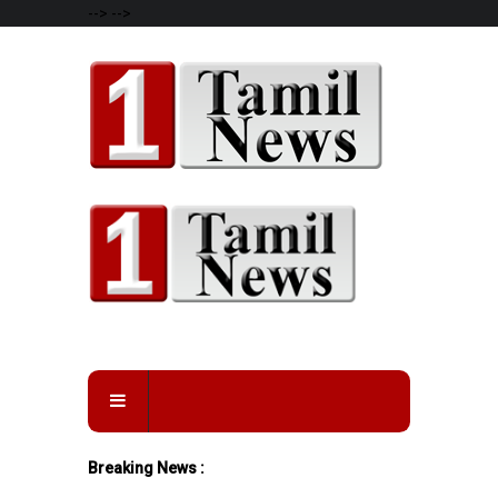
-->
-->
Breaking News :