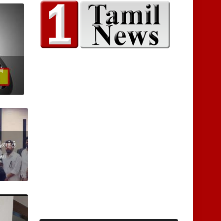
ர்
னந்த்
வை