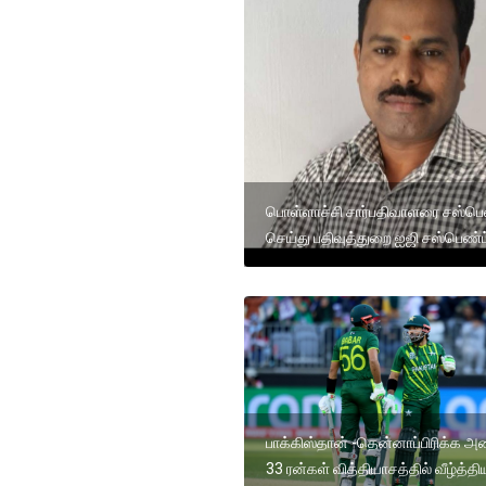
பொள்ளாச்சி சார்பதிவாளரை சஸ்பெ
செய்து பதிவுத்துறை ஐஜி சஸ்பெண்ட
பாக்கிஸ்தான் -தென்னாப்பிரிக்க 
33 ரன்கள் வித்தியாசத்தில் வீழ்த்தி