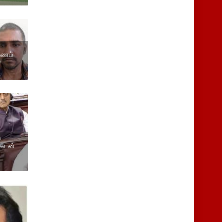
 பணம்
 கடன்