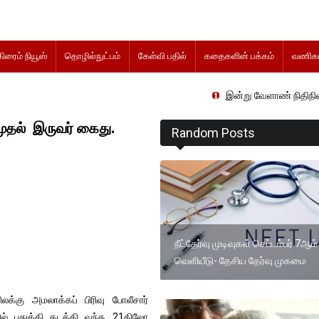
கிரைம் நியூஸ்
தொழில்நுட்பம்
கேள்வி பதில்
கதைகளின் பக்கம்
வணிகம
இன்று வேளாண் நிதிநிலை அறிக்கை தாக
முதல் இருவர் கைது.
Random Posts
நீட்தேர்வு முடிவுகள் செப்டம்பர் 7ஆம
வெளியீடு- தேசிய தேர்வு முகமை
ிலக்கு அமலாக்கப் பிரிவு போலீசார்
ில் பதுக்கி கடத்தி வந்த 21கிலோ