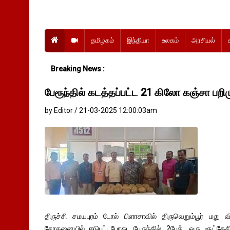
தமிழகம்
இந்தியா
உலகம்
அரசியல்
Breaking News :
பேரூந்தில் கடத்தப்பட்ட 21 கிலோ கஞ்சா பறி
by Editor / 21-03-2025 12:00:03am
திருச்சி சமயபுரம் டோல் பிளாசாவில் திருவெறும்பூர் மது வ
சோதனையில் ஈடுபட்டபோது, பேருந்தில் 2பேக், ஒரு சூட்கேச