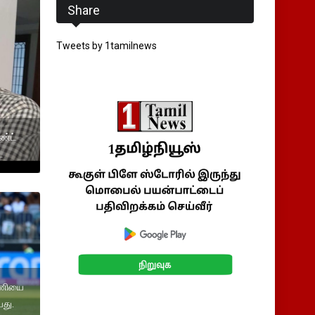
Share
Tweets by 1tamilnews
ண்ட்
்
அணியை
யது.