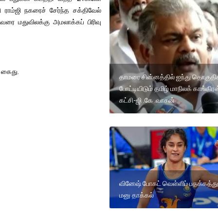
 ராம்ஜி நகரைச் சேர்ந்த சக்திவேல்
ுவரை மதுவிலக்கு அமலாக்கப் பிரிவு
் கைது.
தாமரை சின்னத்தில் ஐந்து தொகுதி
போட்டியிடும் தமிழ் மாநிலக் காங்கிரஸ
கட்சி-ஜி .கே .வாசன்
வினேஷ் போகட் வெள்ளிப் பதக்கத்து
மனு தாக்கல்