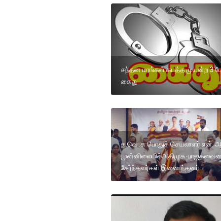
சந்தன மரங்கள் கடத்த முயன்ற 3 பே
கைது
த.வெ .க பொதுச் செயலாளர் என். ஆ
முன்னிலையில்அதிமுக-பாஜகவை
சேர்ந்தவர்கள் இணைந்தனர்.