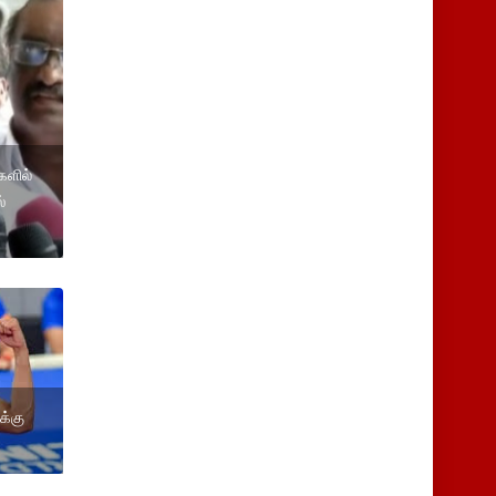
களில்
்
க்கு