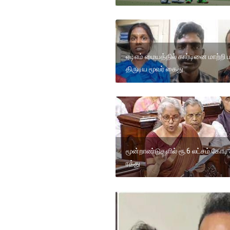
ஏடிஎம் மையத்தில் கார்டினை மாற்றி
திருடிய மூவர் கைது.
மூன்றாண்டுகளில் ரூ.6 லட்சம் கோடி
ரத்து