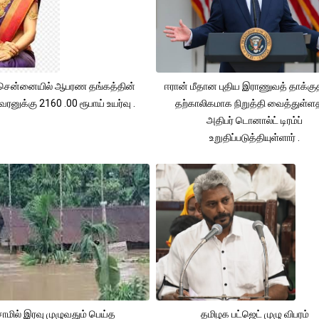
சென்னையில் ஆபரண தங்கத்தின்
ஈரான் மீதான புதிய இராணுவத் தாக்க
ரனுக்கு 2160 .00 ரூபாய் உயர்வு .
தற்காலிகமாக நிறுத்தி வைத்துள்
அதிபர் டொனால்ட் டிரம்ப்
உறுதிப்படுத்தியுள்ளார் .
ாமில் இரவு முழுவதும் பெய்த
தமிழக பட்ஜெட் முழு விபரம்