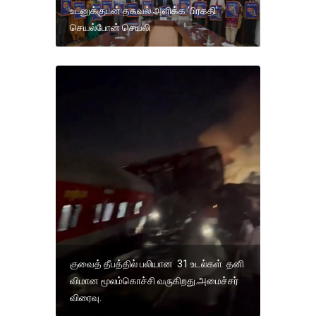
உடனுக்குடன் தகவல் அளிக்க ‘பிரகதி’
செயல்போன் செயலி
குவைத் தீபத்தில் பலியான 31 உடல்கள் தனி
விமான மூலம்கொச்சி வருகிறது.அமைச்சர்
விரைவு.