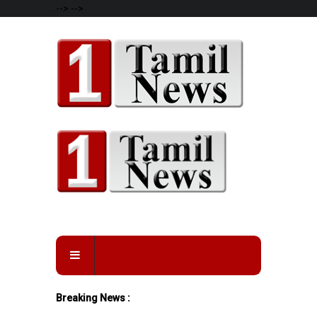
-->
-->
Breaking News :