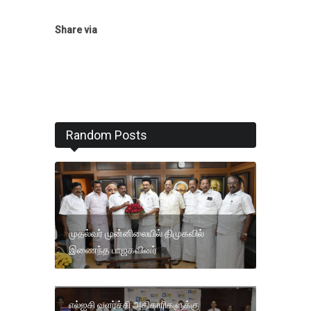
Share via
Random Posts
முதல்வர் முன்னிலையில் திமுகவில்
இணைந்த பாஜகவினர்
எல்ஐசி வளர்ச்சி அதிகாரிகளுக்கு