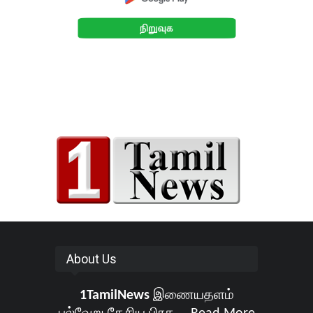
About Us
1TamilNews
இணையதளம்