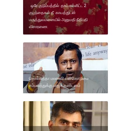
ஒரே குடும்பத்தில் தாய் உள்ளிட்ட 2
குழந்தைகள் தீ காயத்துடன்
மருத்துவமனையில் அனுமதி.நீதிபதி
விசாரணை.
கொல்கத்தா மாணவி வன்கொடுமை
சம்பவத்துக்கு பாஜக கண்டனம்