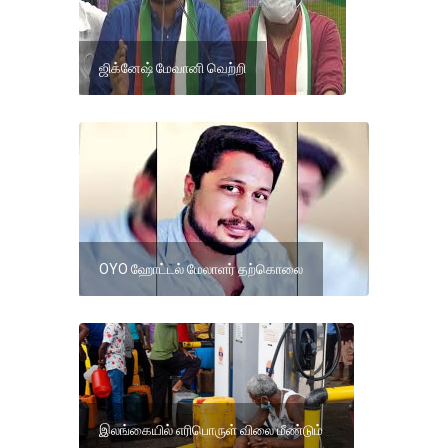
ஜிக்னேஷ் மேவானி வெற்றி
OYO ஹோட்டல் மேலாளர் தற்கொலை
இலங்கையில் எரிபொருள் விலை மீண்டும்