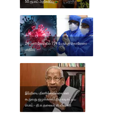
50 ரூபாய் அதிகரிப்பு
24 மணி நேரத்தில் 774 பேருக்கு கொரோனா
பாதிப்பு
இந்தியை திணிக்கவில்லை என
கூறுவது ஜமுக்காளத்தில் வடிகட்டிய
பொய் - தி.க.தலைவர் கி.வீரமணி