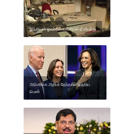
இந்தியன் ஓவர்சீஸ் வங்கியில் தீ விபத்து
அமெரிக்க அதிபர் தேர்தலில் இந்திய
பெண்