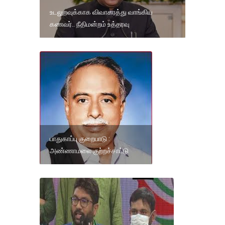
உடலுறவுக்காக விவாகரத்து வாங்கிய
கணவர்.. நீதிமன்றம் உத்தரவு
பாதுகாப்பு குறைபாடு :
அண்ணாமலை குற்றச்சாட்டு