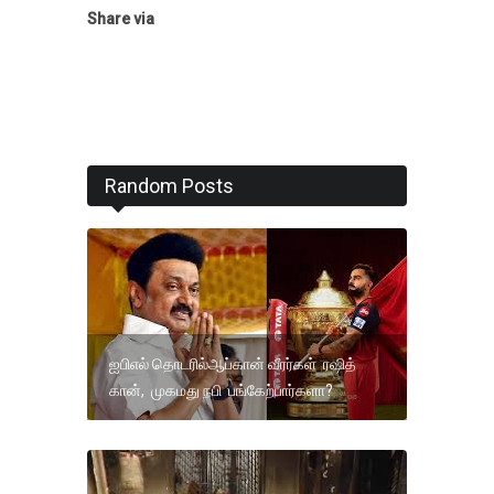
Share via
Random Posts
ஐபிஎல் தொடரில்ஆப்கான் வீரர்கள் ரஷித்
கான், முகமது நபி பங்கேற்பார்களா?