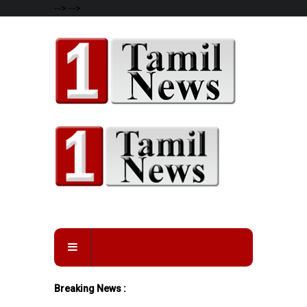
-->
-->
Breaking News :