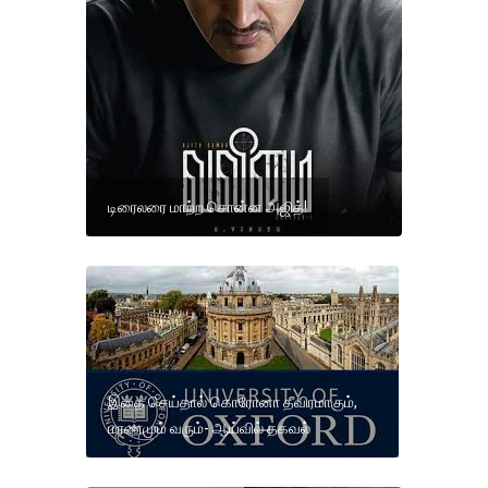
டிரைலரை மாற்ற சொன்ன அஜித்!
இதை செய்தால் கொரோனா தீவிரமாகும்,
மரணமும் வரும்- ஆய்வில் தகவல்