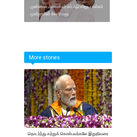
முன்னாள் அமைச்சர் எம்.ஆர்.விஜயபாஸ்கர்
முன்ஜாமின் கோரி மனு
More stories
தொடர்ந்து கற்றுக் கொள்பவர்களே இறுதிவரை