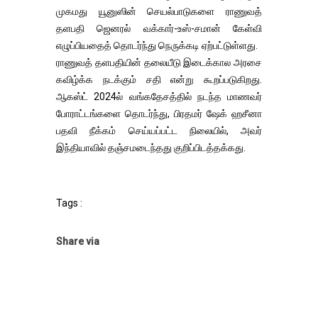
முகமது யூனுஸின் செயல்பாடுகளை ராணுவத்
தளபதி ஜெனரல் வக்கார்-உஸ்-சமான் கேள்வி
எழுப்பியதைத் தொடர்ந்து நெருக்கடி ஏற்பட்டுள்ளது.
ராணுவத் தளபதியின் தலையீடு இடைக்கால அரசை
கவிழ்க்க நடக்கும் சதி என்று கூறப்படுகிறது.
ஆகஸ்ட் 2024ல் வங்கதேசத்தில் நடந்த மாணவர்
போராட்டங்களை தொடர்ந்து, பிரதமர் ஷேக் ஹசீனா
பதவி நீக்கம் செய்யப்பட்ட நிலையில், அவர்
இந்தியாவில் தஞ்சமடைந்தது குறிப்பிடத்தக்கது.
Tags :
Share via