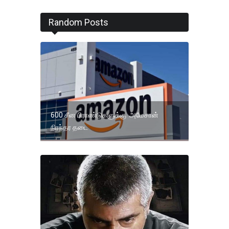
Random Posts
600 சீன பிராண்டுகளுக்கு அமேசான்
நிரந்தர தடை