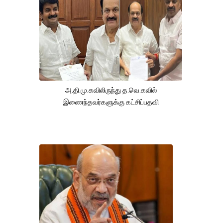
அ.தி.மு.கவிலிருந்து த.வெ.கவில்
இணைந்தவர்களுக்கு கட்சிப்பதவி