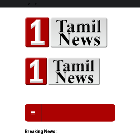
-->
-->
Breaking News :