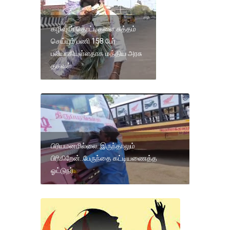
கழிவுநீர் தொட்டிகளை சுத்தம்
செய்யும் பணி 158 பேர்
பலியாகியுள்ளதாக மத்திய அரசு
தகவல்.
பிரியமனமில்லை..இருந்தாலும்
பிரிகிறேன்..பேருந்தை கட்டியணைத்த
ஓட்டுநர்.