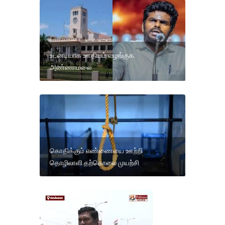
உடனடியாக ஊதியம் வழங்குக:
அண்ணாமலை
கொதிக்கும் எண்ணையை ஊற்றி
தொழிலாளி தற்கொலை முயற்சி