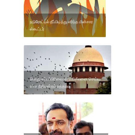
நடுரோட்டில் தீப்பிடித்து எரிந்த மின்சார
ஸ்கூட்டர்
பொது சட்டப்பிரிவை மறுபரிசீலனை செய்ய
உச்ச நீதிமன்றம் உத்தரவு.