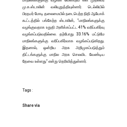
மாநிலங்களுக்கு வழங்க வேண்டும் என முதல்வர்
மு.க.ஸ்டாலின் வலியுறுத்தியுள்ளார். டெல்லியில்
பிரதமர் மோடி தலைமையில் நடைபெற்ற நிதி ஆயோக்
கூட்டத்தில் பங்கேற்ற ஸ்டாலின், "மாநிலங்களுக்கு
வழங்குவதாக உறுதி அளிக்கப்பட்ட 41% வரிப்பகிர்வு
வழங்கப்படுவதில்லை. தற்போது 33.16% மட்டுமே
மாநிலங்களுக்கு வரிப்பகிர்வாக வழங்கப்படுகிறது.
இதனால், ஒன்றிய அரசு அறிமுகப்படுத்தும்
திட்டங்களுக்கு மாநில அரசு செலவிட வேண்டிய
தேவை உள்ளது" என்று தெரிவித்துள்ளார்.
Tags :
Share via