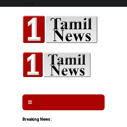
-->
-->
Breaking News :