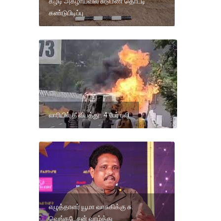
கீழடி அகழாய்வில் சுடுமண் தொட்டி
கண்டுபிடிப்பு
லாரியில் தீ விபத்து.. 4 பேர் பலி
எழுத்தாளர் யூமா வாசுகிக்கு சு.
வெங்கடேசன் வாழ்த்து