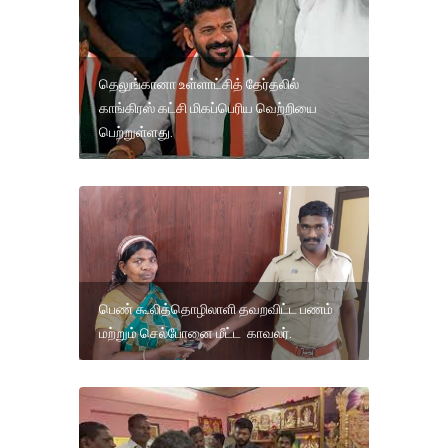
தெலுங்கானா உள்ளாட்சித் தேர்தலில்
காங்கிரஸ் கட்சி மிகப்பெரிய வெற்றியை
பெற்றுள்ளது.
பெண் கூலித்தொழிலாளி தவறவிட்ட பணம்
மற்றும் செல்போனை மீட்ட காவலர்.