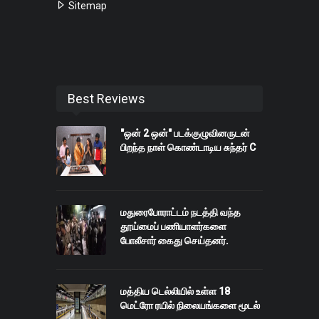
Sitemap
Best Reviews
"ஒன் 2 ஒன்" படக்குழுவினருடன்
பிறந்த நாள் கொண்டாடிய சுந்தர் C
மதுரைபோராட்டம் நடத்தி வந்த
தூய்மைப் பணியாளர்களை
போலீசார் கைது செய்தனர்.
மத்திய டெல்லியில் உள்ள 18
மெட்ரோ ரயில் நிலையங்களை மூடல்