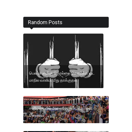
Random Posts
பெண்களுக்கு தொல்லை கொடுத்த வட
மாநில வாலிபர் மீது தாக்குதல்.
சபரிமலையில் அலைமோதும் பக்தர்கள்
வெள்ளம்