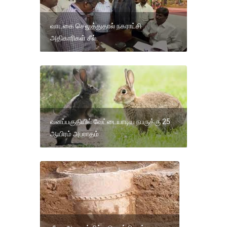
வாடகை செலுத்துதால் நகராட்சி
அதிகாரிகள் சீல்.
வனப்பகுதியில் வேட்டையாடிய நபருக்கு 25
ஆயிரம் அபராதம்