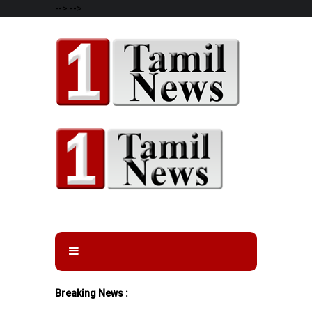
-->
-->
Breaking News :