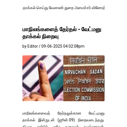
கை தாக்கல் செய்து வேளாண் துறை அமைச்சர் வினோத் வாசித்து வருகிறார். 
மாநிலங்களைத் தேர்தல் - வேட்மனு
தாக்கல் நிறைவு
by Editor / 09-06-2025 04:02:08pm
மாநிலங்களவைத் தேர்தலுக்கான வேட்புமனு
தாக்கல் இன்றுடன் (ஜூன்.09) நிறைவடைந்தது.
திமுக சார்பில் மநீம தலைவர் கமல்ஹாசன்,