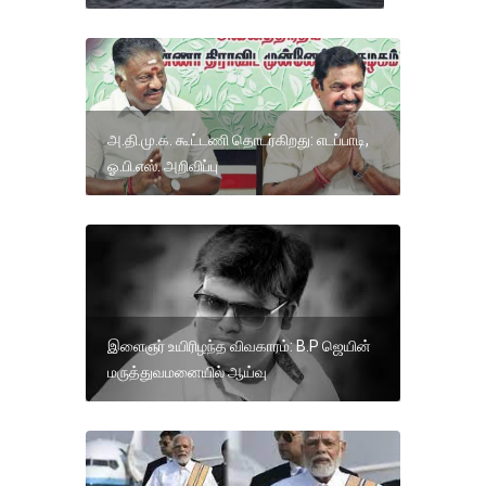
அ.தி.மு.க. கூட்டணி தொடர்கிறது: எடப்பாடி,
ஓ.பி.எஸ். அறிவிப்பு
இளைஞர் உயிரிழந்த விவகாரம்: B.P ஜெயின்
மருத்துவமனையில் ஆய்வு