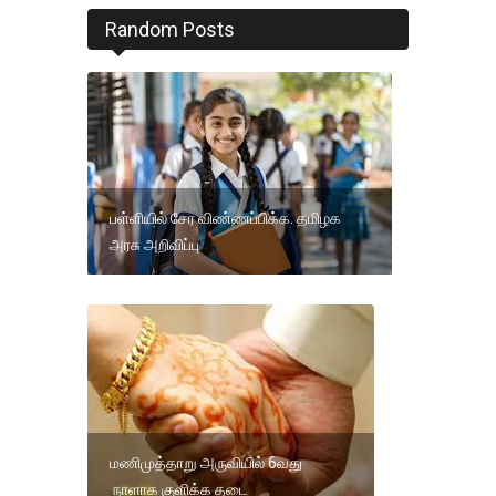
Random Posts
பள்ளியில் சேர விண்ணப்பிக்க. தமிழக
அரசு அறிவிப்பு
மணிமுத்தாறு அருவியில் 6வது
நாளாக குளிக்க தடை