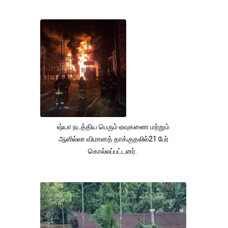
ஷ்யா நடத்திய பெரும் ஏவுகணை மற்றும்
ஆளில்லா விமானத் தாக்குதலில்21 பேர்
கொல்லப்பட்டனர்.