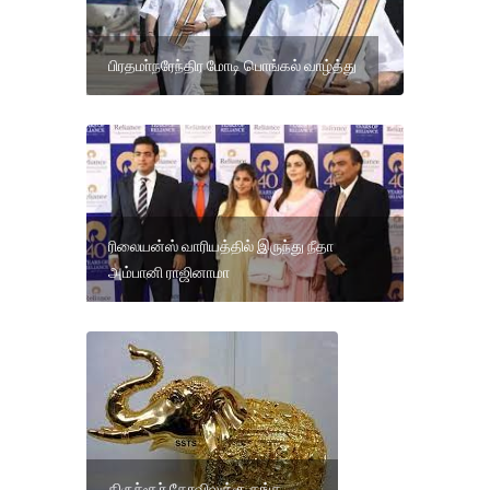
பிரதமா்நரேந்திர மோடி பொங்கல் வாழ்த்து
ரிலையன்ஸ் வாரியத்தில் இருந்து நீதா
அம்பானி ராஜினாமா
திருச்சூர் கோவிலுக்கு தங்க