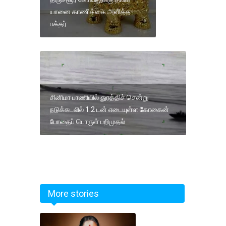
யானை காணிக்கை அளித்த
பக்தர்
சினிமா பாணியில் துரத்திச் சென்று
நடுக்கடலில் 1.2 டன் எடையுள்ள கோகைன்
போதைப் பொருள் பறிமுதல்
More stories