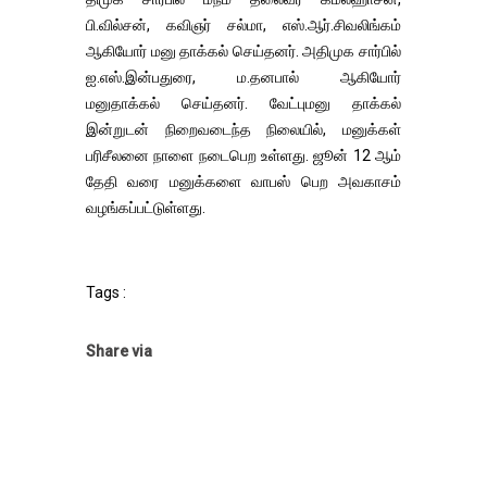
பி.வில்சன், கவிஞர் சல்மா, எஸ்.ஆர்.சிவலிங்கம்
ஆகியோர் மனு தாக்கல் செய்தனர். அதிமுக சார்பில்
ஐ.எஸ்.இன்பதுரை, ம.தனபால் ஆகியோர்
மனுதாக்கல் செய்தனர். வேட்புமனு தாக்கல்
இன்றுடன் நிறைவடைந்த நிலையில், மனுக்கள்
பரிசீலனை நாளை நடைபெற உள்ளது. ஜூன் 12 ஆம்
தேதி வரை மனுக்களை வாபஸ் பெற அவகாசம்
வழங்கப்பட்டுள்ளது.
Tags :
Share via