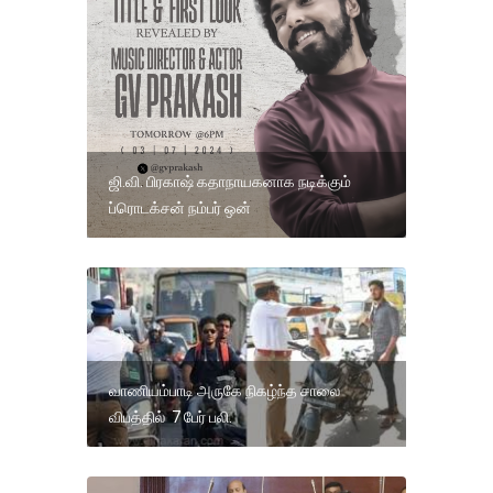
ஜி.வி. பிரகாஷ் கதாநாயகனாக நடிக்கும்
ப்ரொடக்சன் நம்பர் ஒன்
வாணியம்பாடி அருகே நிகழ்ந்த சாலை
விபத்தில் 7 பேர் பலி.