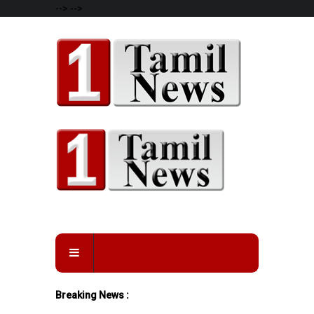
-->
-->
Breaking News :