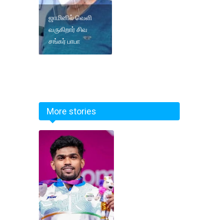
ஜாமினில் வெளி
வருகிறார் சிவ
சங்கர் பாபா
More stories