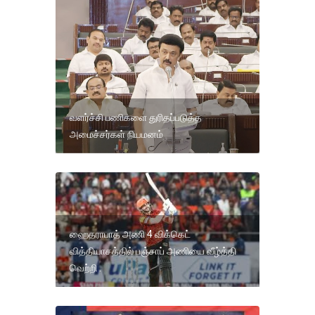
வளர்ச்சி பணிகளை துரிதப்படுத்த
அமைச்சர்கள் நியமனம்
ஹைதராபாத் அணி 4 விக்கெட்
வித்தியாசத்தில் பஞ்சாப் அணியை வீழ்த்தி
வெற்றி .