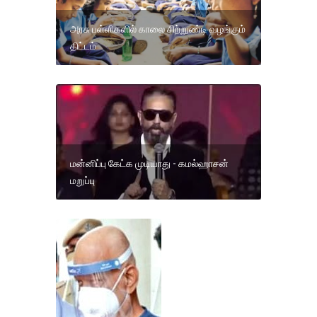
அரசு பள்ளிகளில் காலை சிற்றுண்டி வழங்கும்
திட்டம்
மன்னிப்பு கேட்க முடியாது - கமல்ஹாசன்
மறுப்பு