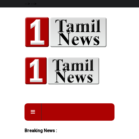
-->
-->
Breaking News :