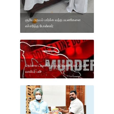
சூரிய உதயம் பார்க்க வந்த பயணிகளை
எச்சரித்த போலீஸார்:
நெல்லை டவுணில் மர்மகும்பலால் வெட்டப்பட்ட
வாலிபர் பலி