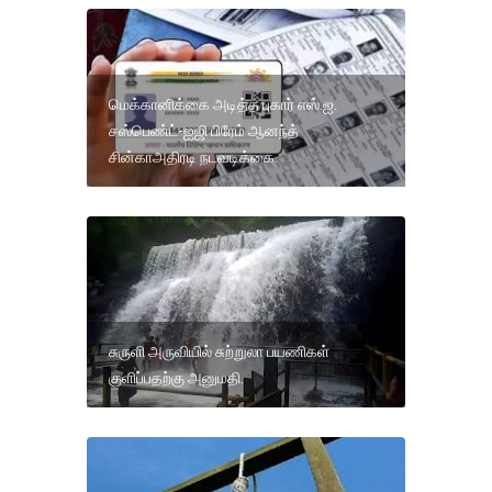
மெக்கானிக்கை அடித்த புகார் எஸ்.ஐ.
சஸ்பெண்ட்-ஐஜி பிரேம் ஆனந்த்
சின்காஅதிரடி நடவடிக்கை.
சுருளி அருவியில் சுற்றுலா பயணிகள்
குளிப்பதற்கு அனுமதி.