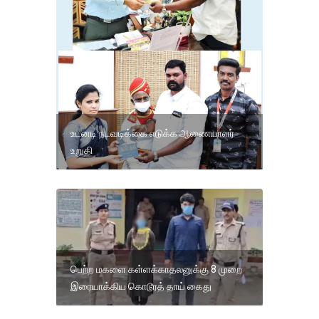
உடனடி நடவடிக்கை எடுக்க ஆணையாளர்
உறுதி
பெற்ற மகளை கள்ளக்காதலனுக்கு 8 முறை
இரையாக்கிய கொடூரத் தாய் கைது