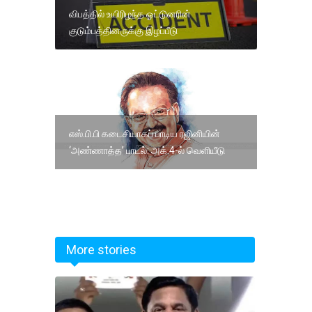
விபத்தில் உயிரிழந்த ஓட்டுனரின்
குடும்பத்தினருக்கு இழப்பீடு
எஸ்.பி.பி கடைசியாகப் பாடிய ரஜினியின்
‘அண்ணாத்த’ பாடல்: அக்.4-ல் வெளியீடு
More stories