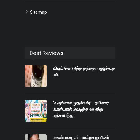
Sitemap
Best Reviews
விஷம் கொடுத்த தந்தை - குழந்தை
பலி
‘வருங்கால முதல்வரே’.. நயினார்
போஸ்டரால் வெடித்த அடுத்த
பஞ்சாயத்து
மணப்பாறை சட்டமன்ற உறுப்பினர்