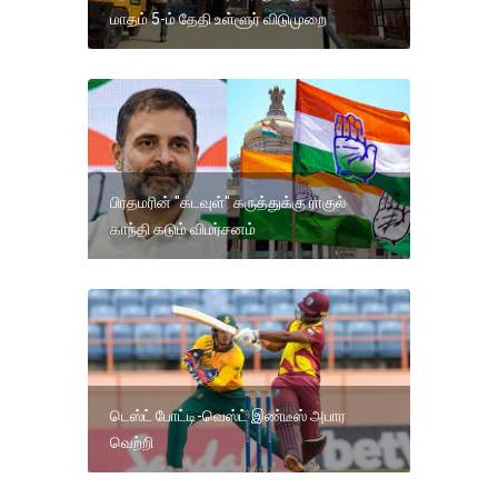
மாதம் 5-ம் தேதி உள்ளூர் விடுமுறை
பிரதமரின் "கடவுள்" கருத்துக்கு ராகுல்
காந்தி கடும் விமர்சனம்
டெஸ்ட் போட்டி-வெஸ்ட் இண்டீஸ் அபார
வெற்றி