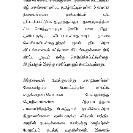
அரசின் தேசிய சொத்துக்கள் குத்தகை திட்டத்தின்
கீழ் சென்னை உள்பட தமிழ்நாட்டில் உள்ள 6 விமான
நிலையங்களை தனியாரிடம் விட
திட்டமிடப்பட்டுள்ளது.தூத்துக்குடி துறைமுகத்தின்
சில சொத்துக்களும், நீலகிரி மலை ரயிலும்
தனியாருக்கு விடப்படவுள்ளதாகவும் தகவல்
வெளியாகியுள்ளது.இதன் மூலம் புதிய அரசு
திட்டங்களையும் கட்டுமான திட்டங்களுக்கான நிதி
திரட்ட முடியும் என்று தெரிவிக்கப்பட்டுள்ளது.
இருப்பினும் இதற்கு எதிர்ப்புகளும் கிளம்பியுள்ளது.
இந்நிலையில் போக்குவரத்து தொழிலாளர்கள்
வேலைநிறுத்த போராட்டத்தில் ஈடுபட்டு
வருகின்றனர்.சென்னை போக்குவரத்து
தொழிலாளர்களின் ஆர்ப்பாட்டத்தால்
காலையிலிருந்தே பேருந்துகள் ஓடவில்லை.அரசு
நிறுவனங்களை தனியாருக்கு விற்கும் மத்திய
அரசின் நடவடிக்கையை கண்டித்து ஊழியர்கள்
போராட்டம் நடத்தி வருகின்றனர். இதனால்