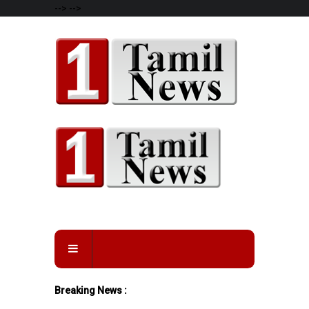
-->
-->
Breaking News :