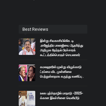
Best Reviews
இன்று சிவகாசியில்கே .டி
.ராஜேந்திர பாலாஜியை ஆதாித்து
அதிமுக தேர்தல் பிரச்சாரக்
கூட்டத்தில்பொதுச் செயலாளர்
எடப்பாடி பழனிச்சாமி
கமலஹாரிஸ் மூன்று விழுக்காடு
ட்ரம்மை விட முன்னிலை
பெற்றுள்ளதாக கருத்து கணிப்பு .
உலக புத்தொழில் மாநாடு -2025-
க்கான இலச்சினை வெளியீடு