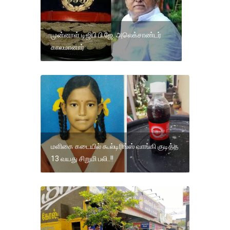
முன்னாள் டிஜிபி பி.ஜே. அலெக்சாண்டர்
காலமானார்
மளிகை கடையில் கூல்டிரிங்ஸ் வாங்கி குடித்த
13 வயது சிறுமி பலி..!!