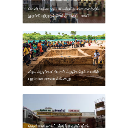
வெளிமாநில மதுப்பாட்டில் விற்பனை களத்தில்
இறங்கி பறிமுதல் செய்த மாவட்ட எஸ்பி.
கீழடி அருங்காட்சியகம் அருகே நெல் வயலில்
பழங்கால வளையக்கிணறு
தென்காசி மாவட்டத்திற்கு வரும் ஏப்ரல்