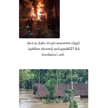
ஷ்யா நடத்திய பெரும் ஏவுகணை மற்றும்
ஆளில்லா விமானத் தாக்குதலில்21 பேர்
கொல்லப்பட்டனர்.