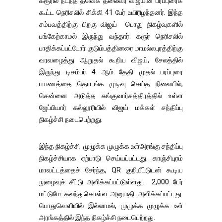
கரூரில் நடந்த தவெக தலைவர் விஜயின் பரப்புரைக்
கூட்ட நெரிசலில் சிக்கி 41 பேர் உயிரிழந்தனர். இந்த
சம்பவத்திற்கு பிறகு விஜய் பொது நிகழ்வுகளில்
பங்கேற்காமல் இருந்து வந்தார். கரூர் நெரிசலில்
பாதிக்கப்பட்டோர் குடும்பத்தினரை மாமல்லபுரத்திற்கு
வரவழைத்து ஆறுதல் கூறிய விஜய், சேலத்தில்
இருந்து டிசம்பர் 4 ஆம் தேதி முதல் பரப்புரை
பயணத்தை தொடங்க முடிவு செய்த நிலையில்,
சென்னை அடுத்த சுங்குவார்சத்திரத்தில் உள்ள
ஜேப்பியார் கல்லூரியில் விஜய் மக்கள் சந்திப்பு
நிகழ்ச்சி நடைபெற்றது.
இந்த நிகழ்ச்சி முழுக்க முழுக்க உள்அரங்கு சந்திப்பு
நிகழ்ச்சியாக ஏற்பாடு செய்யப்பட்டது. காஞ்சிபுரம்
மாவட்டத்தைச் சேர்ந்த, QR குறியீட்டுடன் கூடிய
நுழைவுச் சீட்டு அளிக்கப்பட்டுள்ளது. 2,000 பேர்
மட்டுமே கலந்துகொள்ள அனுமதி அளிக்கப்பட்டது.
பொதுவெளியில் இல்லாமல், முழுக்க முழுக்க உள்
அரங்கத்தில் இந்த நிகழ்ச்சி நடைபெற்றது.