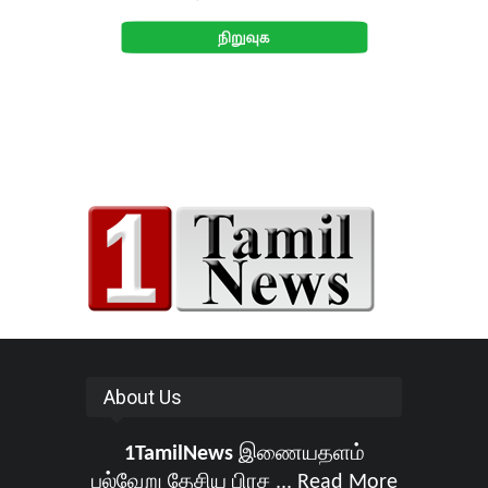
About Us
1TamilNews
இணையதளம்
பல்வேறு தேசிய பிரச ...
Read More