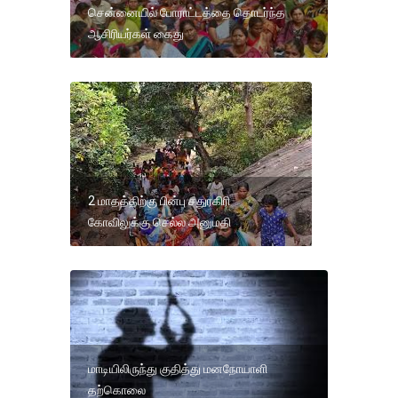
சென்னையில் போராட்டத்தை தொடர்ந்த
ஆசிரியர்கள் கைது
2 மாதத்திற்கு பின்பு சதுரகிரி
கோவிலுக்கு செல்ல அனுமதி
மாடியிலிருந்து குதித்து மனநோயாளி
தற்கொலை