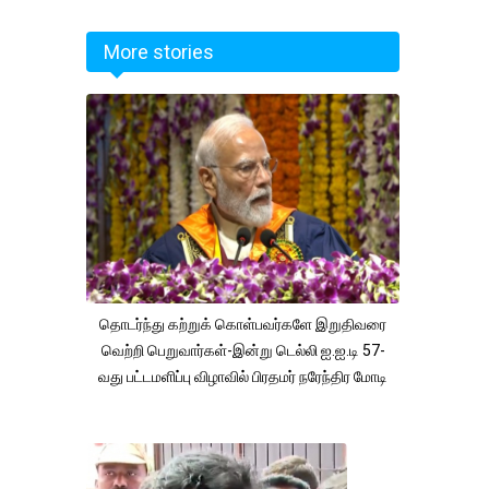
More stories
தொடர்ந்து கற்றுக் கொள்பவர்களே இறுதிவரை
வெற்றி பெறுவார்கள்-இன்று டெல்லி ஐ.ஐ.டி 57-
வது பட்டமளிப்பு விழாவில் பிரதமர் நரேந்திர மோடி