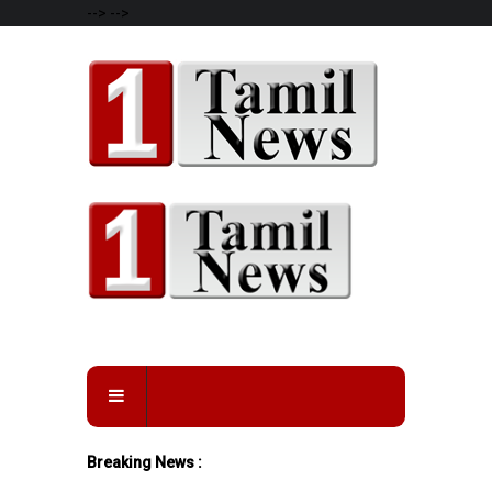
-->
-->
Breaking News :