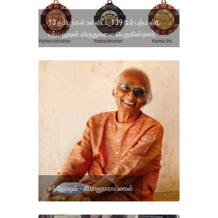
13 தமிழர்கள் உள்ளிட்ட 139 பேர் பத்ம ஸ்ரீ,
பத்ம பூஷன் விருதுகளை பெறுகின்றனர்.
சந்தோஷம் - கி.ராஜநாராயணன்