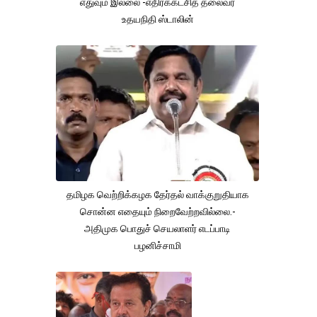
எதுவும் இல்லை -எதிர்க்கட்சித் தலைவர்
உதயநிதி ஸ்டாலின்
தமிழக வெற்றிக்கழக தேர்தல் வாக்குறுதியாக
சொன்ன எதையும் நிறைவேற்றவில்லை.-
அதிமுக பொதுச் செயலாளர் எடப்பாடி
பழனிச்சாமி