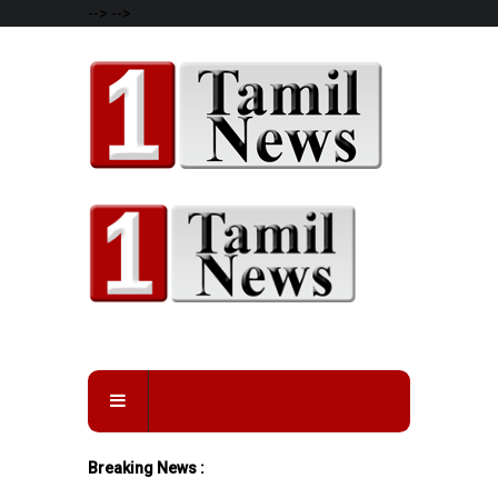
-->
-->
Breaking News :