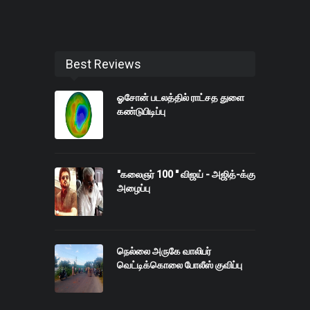
Best Reviews
ஓசோன் படலத்தில் ராட்சத துளை
கண்டுபிடிப்பு
"கலைஞர் 100 " விஜய் - அஜித்-க்கு
அழைப்பு
நெல்லை அருகே வாலிபர்
வெட்டிக்கொலை போலீஸ் குவிப்பு