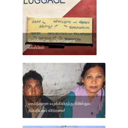
செங்கோட்டை-மயிலாடுதுறை
எக்ஸ்பிரஸ்
மதநிந்தனை வழக்கிலிருந்து கிறிஸ்துவ
தம்பதியனர் விடுதலை!