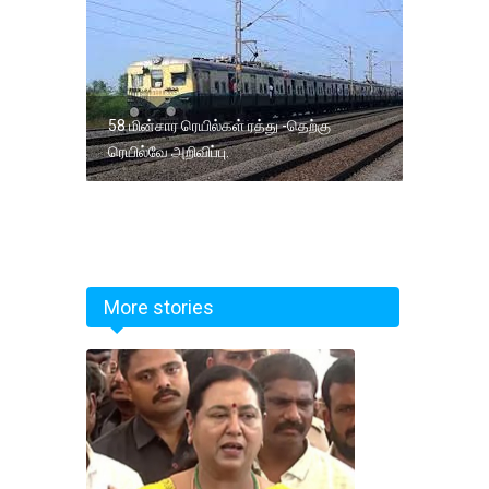
58 மின்சார ரெயில்கள் ரத்து -தெற்கு
ரெயில்வே அறிவிப்பு.
More stories