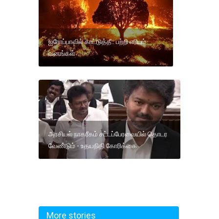
ஐரோப்பாவில் காட்டுத்தீ.. பற்றி எரியும்
வனங்கள்
அரசியல் நாகரீகம் சட்டப்பேரவையில் தொடர
வேண்டும் - உதயநிதி கோரிக்கை
More stories