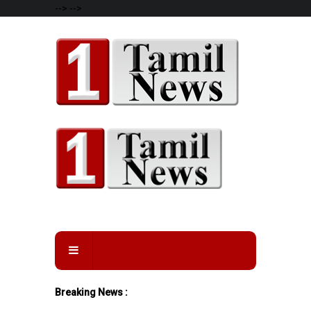
-->
-->
Breaking News :