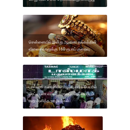
சென்னையில் இன்று ஆபரண தங்கத்தின்
விலை சவரனுக்கு 160 ரூபாய் குறைவு.
டாஸ்மாக் கடைகளில் ஆய்வு என்ற பெயரில்
மிரட்டி பண வசூல்... மாவட்ட ஆட்சியரிடம்
மனு அளித்த ஊழியர்கள்...