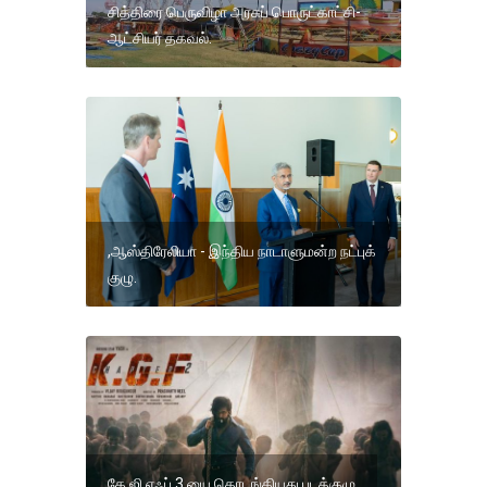
சித்திரை பெருவிழா அரசுப் பொருட்காட்சி-
ஆட்சியர் தகவல்.
,ஆஸ்திரேலியா - இந்திய நாடாளுமன்ற நட்புக்
குழு.
கே ஜி எஃப் 3 யை தொடங்கியது படக்குழு