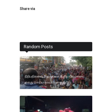
Share via
Random Posts
நீதிபதிகளை அவதூறாக பேசிய பிரமுகரை
கைது செய்ய காவல்துறை தீவீரம்