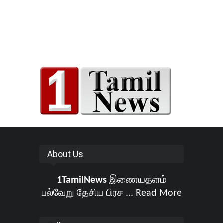
About Us
1TamilNews
இணையதளம்
பல்வேறு தேசிய பிரச ...
Read More