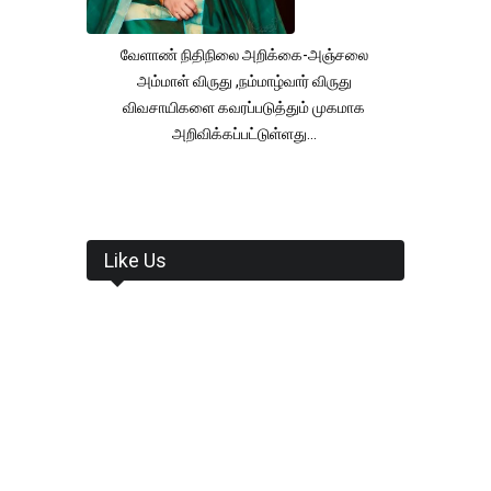
வேளாண் நிதிநிலை அறிக்கை-அஞ்சலை
அம்மாள் விருது ,நம்மாழ்வார் விருது
விவசாயிகளை கவரப்படுத்தும் முகமாக
அறிவிக்கப்பட்டுள்ளது...
Like Us