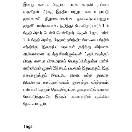
இன்று கனடா பிரதமர் மார்க் கார்னி மும்பை
வருகிறார். அங்கு இந்திய மற்றும் கனடா நாட்டு
முன்னணி நிறுவனங்களின் தலைவர்கள்மற்றும்
முதலீட்டாளர்களைச் சந்தித்துப் பேசுகிறார்.மார்ச் 1-ம்
தேதி அவர் டெல்லி செல்கிறார். அதன் பிறகு, மார்ச்
2-ம் தேதி அன்று பிரதமர் நரேந்திர மோடியை நேரில்
சந்தித்து இருதரப்பு உறவுகள் குறித்து விரிவாக
ஆலோசனை நடத்துகிறார்.ஜஸ்டின் ட்ரூடோவுக்குப்
பிறகு கனடா பிரதமராகப் பொறுப்பேற்றுள்ள மார்க்
கார்னியின் முதல் இந்தியப் பயணம் இதுவாகும். இரு
நாடுகளுக்கும் இடையே நிலவி வந்த தூதரக
ரீதியிலான கசப்புணர்வைக் குறைத்து, வர்த்தகம்,
எரிசக்தி மற்றும் தொழில்நுட்பத் துறைகளில் உறவை
மேம்படுத்துவதே இந்தப் பயணத்தின் முக்கிய
நோக்கமாகும்.
Tags :