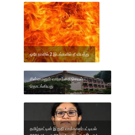
ஒரே நாளில் 2 இடங்களில் தீ விபத்து
சின்னமனூர் வாரசந்தை செயல்பட
தொடங்கியது
தமிழ்நாட்டின் இறுதி வாக்காளர் பட்டியல்