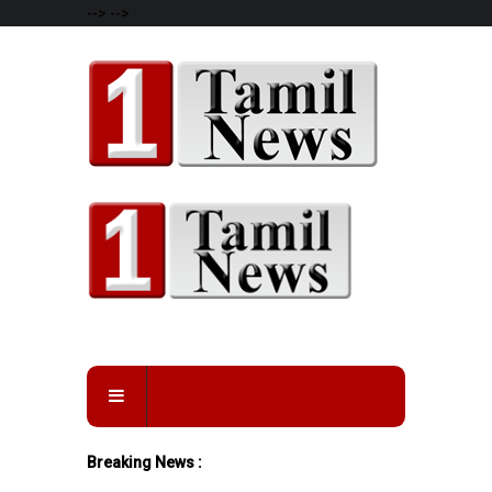
-->
-->
Breaking News :