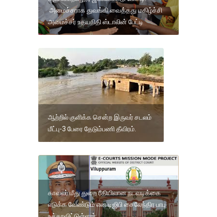
அமைச்சராக துவங்கி வைத்தது மகிழ்ச்சி
அமைச்சர் உதயநிதி ஸ்டாலின் பேட்டி
ஆற்றில் குளிக்க சென்ற இருவர் சடலம்
மீட்பு-3 பேரை தேடும்பணி தீவிரம்.
காவலர் மீது துறை ரீதியிலான நடவடிக்கை
எடுக்க வேண்டும் என டிஜிபி சைலேந்திர பாபு
உத்தரவிட்டுள்ளார்.