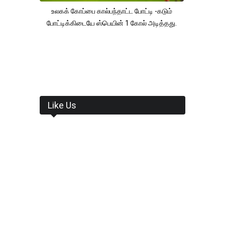
உலகக் கோப்பை கால்பந்தாட்ட போட்டி -கடும்
போட்டிக்கிடையே ஸ்பெயின் 1 கோல் அடித்தது.
Like Us