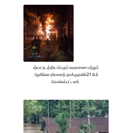
ஷ்யா நடத்திய பெரும் ஏவுகணை மற்றும்
ஆளில்லா விமானத் தாக்குதலில்21 பேர்
கொல்லப்பட்டனர்.