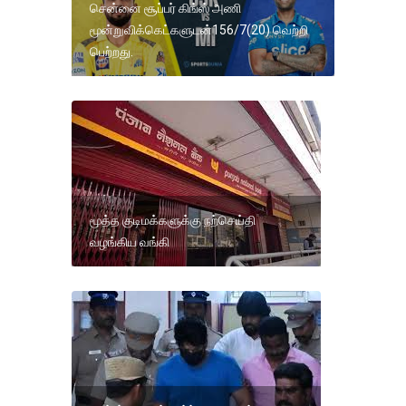
சென்னை சூப்பர் கிங்ஸ் அணி
மூன்றுவிக்கெட்களுடன்156/7(20) வெற்றி
பெற்றது.
மூத்த குடிமக்களுக்கு நற்செய்தி
வழங்கிய வங்கி