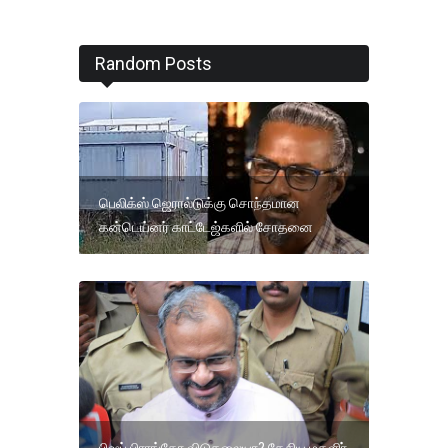
Random Posts
பெலிக்ஸ் ஜெரால்டுக்கு சொந்தமான
கன்டெய்னர் காட்டேஜ்களில் சோதனை
பிஷப் பிராங்கோ விடுதலையா? தேசிய மகளிர்