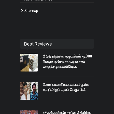
Sitemap
Best Reviews
2 நிதி நிறுவன குழுமங்கள் ரூ.300
கோடிக்கு மேலான வருவாயை
மறைத்தது கண்டுபிடிப்பு
போண்டாமணியை காப்பாத்துங்க
கதறி அழும் நடிகர் பெஞ்சமின்
உத்தவ் தாக்கரே தரப்பைச் சேர்ந்த