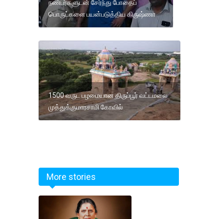
நண்பர்களுடன் சேர்ந்து போதைப்
பொருட்களை பயன்படுத்திய கிருஷ்ணா
1500 வருட பழமையான திருப்பூர் வட்டமலை
முத்துக்குமாரசாமி கோவில்
More stories