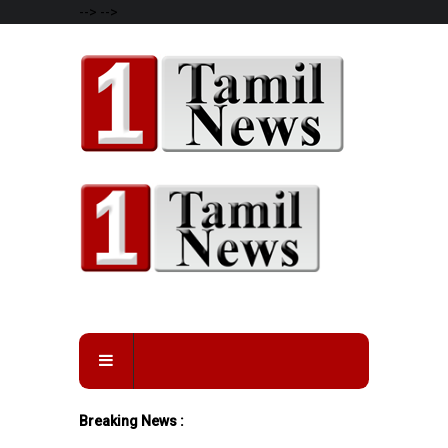
-->
-->
Breaking News :