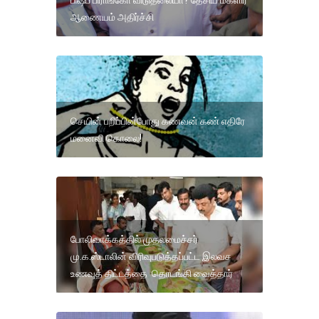
ஆணையம் அதிர்ச்சி
செயின் பறிப்பின்போது கணவன் கண் எதிரே
மனைவி கொலை!
போலிவாக்கத்தில் முதலமைச்சர்
மு.க.ஸ்டாலின் விரிவுபடுத்தப்பட்ட இலவச
உணவுத் திட்டத்தை தொடங்கி வைத்தார்