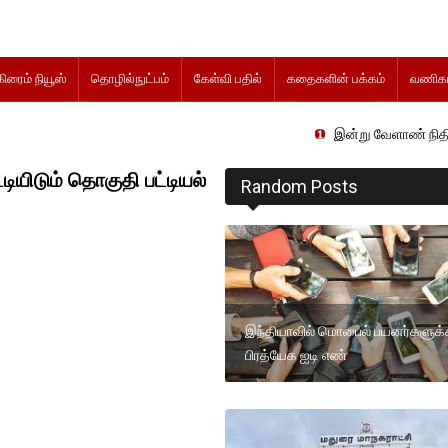
கிரைம் நியூஸ்
தொழில்நுட்பம்
கேள்வி பதில்
கதைகளின் பக்கம்
வணிகம
இன்று வேளாண் நிதிநிலை அறிக்
டியிடும் தொகுதி பட்டியல்
Random Posts
இந்தியாவில் மொபைல் பயனர்களுக
பிரத்யேக ஐடி எண்