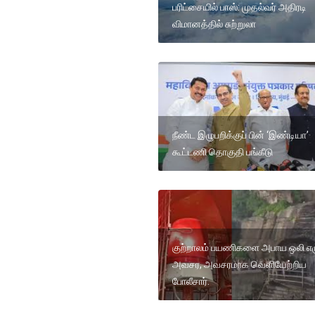
பரிட்சையில் பாஸ்: முதல்வர் அதிரடி
விமானத்தில் சுற்றுலா
நீண்ட இழுபறிக்குப் பின் ‘இண்டியா’
கூட்டணி தொகுதி பங்கீடு
குற்றாலம் பயணிகளை அபாய ஒலி எழு
அவசர, அவசரமாக வெளியேற்றிய
போலீசார்.