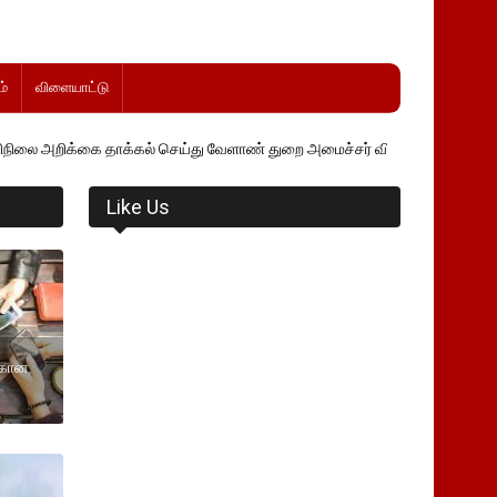
்
விளையாட்டு
கை தாக்கல் செய்து வேளாண் துறை அமைச்சர் வினோத் வாசித்து வருகிறார். 
Like Us
்கான