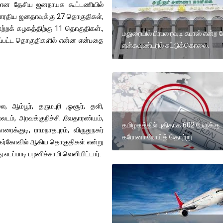
ிலான தேசிய ஜனநாயக கூட்டணியில்
 பாரதிய ஜனதாவுக்கு 27 தொகுதிகள்,
ற்றக் கழகத்திற்கு 11 தொகுதிகள்.,
மதுரையில் பிரபல ரவுடி சுபாஸ் என்ற 
ப்பட்ட தொகுதிகளில் என்ன என்பதை
என்கவுண்டரில் சுட்டுக்கொலை.
 ஆம்பூர், தருமபுரி ,ஓசூர், தளி,
்லடம், அரவக்குறிச்சி ,வேதாரண்யம்,
தமிழகத்தில் புதிதாக 602 பேருக்கு
ைக்குடி, ராமநாதபுரம், விருதுநகர்
கரோனா நோய்த் தொற்று
 நாகர்கோவில் ஆகிய தொகுதிகள் என்று
டப்பாடி பழனிச்சாமி வெளியிட்டார்.