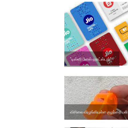
"டிஸ்னி பிளஸ் ஹாட்ஸ்டார்" -
விசிலை விழுங்கியுள்ள குழந்தை பலி