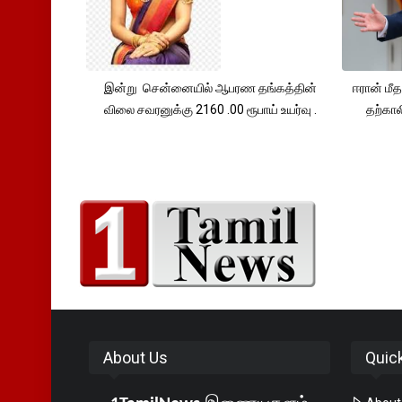
இன்று சென்னையில் ஆபரண தங்கத்தின்
ஈரான் மீ
விலை சவரனுக்கு 2160 .00 ரூபாய் உயர்வு .
தற்கா
About Us
Quic