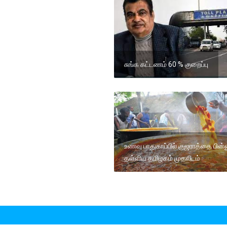
சுங்க கட்டணம் 60 % குறைப்பு
உணவு பாதுகாப்பில் குஜராத்தை பின்
தள்ளிய தமிழகம் முதலிடம்