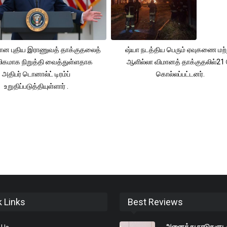
தான புதிய இராணுவத் தாக்குதலைத்
ஷ்யா நடத்திய பெரும் ஏவுகணை மற்
லிகமாக நிறுத்தி வைத்துள்ளதாக
ஆளில்லா விமானத் தாக்குதலில்21 ப
அதிபர் டொனால்ட் டிரம்ப்
கொல்லப்பட்டனர்.
உறுதிப்படுத்தியுள்ளார் .
k Links
Best Reviews
அனைத்து நாடுகளுட