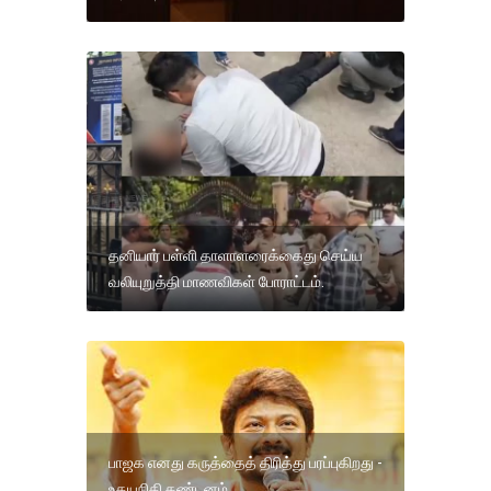
தனியார் பள்ளி தாளாளரைக்கைது செய்ய
வலியுறுத்தி மாணவிகள் போராட்டம்.
பாஜக எனது கருத்தைத் திரித்து பரப்புகிறது -
உதயநிதி கண்டனம்