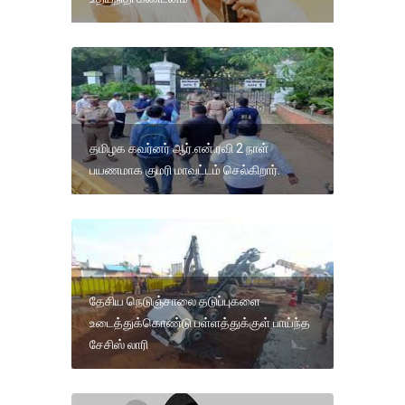
தமிழக கவர்னர் ஆர்.என்.ரவி 2 நாள்
பயணமாக குமரி மாவட்டம் செல்கிறார்.
தேசிய நெடுஞ்சாலை தடுப்புகளை
உடைத்துக்கொண்டு பள்ளத்துக்குள் பாய்ந்த
சேசிஸ் லாரி