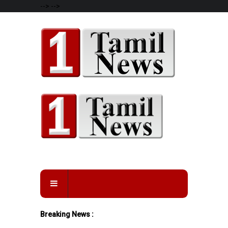
-->
-->
Breaking News :