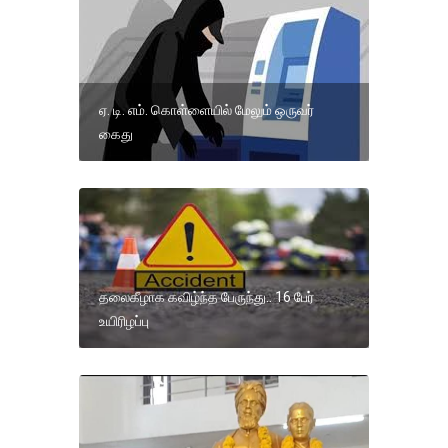
ஏ. டி. எம். கொள்ளையில் மேலும் ஒருவர்
கைது
தலைகீழாக கவிழ்ந்த பேருந்து.. 16 பேர்
உயிரிழப்பு