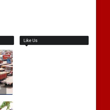
Like Us
்