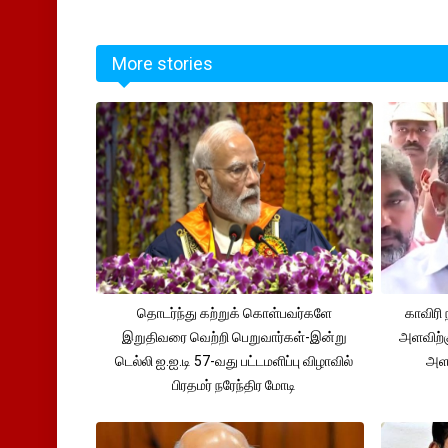
More stories
தொடர்ந்து கற்றுக் கொள்பவர்களே
காவிரி 
இறுதிவரை வெற்றி பெறுவார்கள்-இன்று
அளவிற்
டெல்லி ஐ.ஐ.டி 57-வது பட்டமளிப்பு விழாவில்
அளவ
பிரதமர் நரேந்திர மோடி