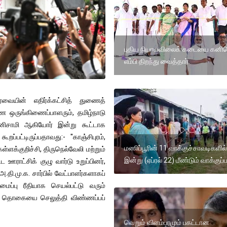
புதிய நியாயவிலைக் கடையை கனி
எம்பி திறந்து வைத்தார்.
ேரவையின் எதிர்க்கட்சித் துணைத்
ை ஒருங்கிணைப்பாளரும், தமிழ்நாடு
பழனிசாமி ஆகியோர் இன்று கூட்டாக
பட்டிருப்பதாவது:- ''காஞ்சிபுரம்,
மணிப்பூரின் 11 வாக்குச்சாவடிகளில்
 கள்ளக்குறிச்சி, திருநெல்வேலி மற்றும்
இன்று (ஏப்ரல் 22) மீண்டும் வாக்குப்ப
ஊராட்சிக் குழு வார்டு உறுப்பினர்,
.தி.மு.க. சார்பில் வேட்பாளர்களாகப்
ைப்பு ரீதியாக செயல்பட்டு வரும்
ணத் தொகையை செலுத்தி விண்ணப்பப்
வெறும் விளம்பரமும் பகட்டான