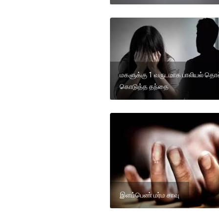
மகளுக்கு 1 வருடமாக பாலியல் தொ
கொடுத்த தந்தை
இளம்பெண் மர்ம சாவு