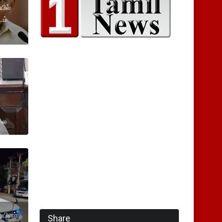
யில்
டம்
லை
ையினர்
Share