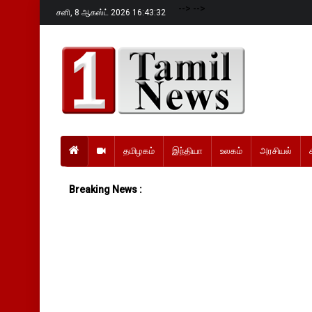
-->
-->
சனி,
8 ஆகஸ்ட் 2026 16:43:33
தமிழகம்
இந்தியா
உலகம்
அரசியல்
Breaking News :