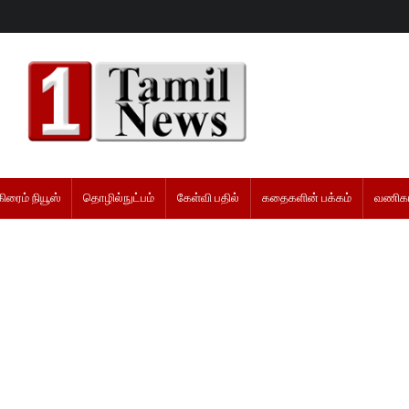
கிரைம் நியூஸ்
தொழில்நுட்பம்
கேள்வி பதில்
கதைகளின் பக்கம்
வணிகம