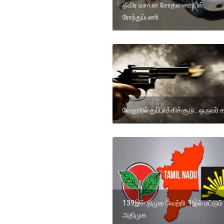
தீவிர வாகன சோதனையுடன்
ரோந்துப்பணி.
வேலூரில் துப்பாக்கிச்சூடு.. ஒருவர் 
139இல் திமுக வெற்றி. 1இல் மட்டும்
அதிமுக