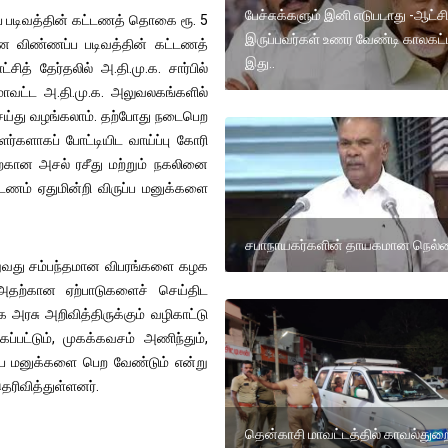
பேச்சுக்களும் இனி எடுபடாது -ஆட்சி
ப்ப படிவத்தின் கட்டணத் தொகை ரூ. 5
இருப்பவர்கள் உணர வேண்டி காலகட்
்கான விண்ணப்ப படிவத்தின் கட்டணத்
இது..
த் தேர்தலில் அ.தி.மு.க. சார்பில்
 மாவட்ட அ.தி.மு.க. அலுவலகங்களில்
 செய்து வழங்கலாம். தற்போது நடைபெற
ளர்களாகப் போட்டியிட வாய்ப்பு கோரி
ற்கான அசல் ரசீது மற்றும் நகலினை
ட்டணம் ஏதுமின்றி விருப்ப மனுக்களை
சபாநாயகர்களின் தாயகமான நெல்
பெறுவது சம்பந்தமான விபரங்களை கழக
 அதற்கான ஏற்பாடுகளைச் செய்திட
ரசு அறிவித்திருக்கும் வழிகாட்டு
ப்பட்டும், முகக்கவசம் அணிந்தும்,
ுப்ப மனுக்களை பெற வேண்டும் என்று
ெரிவித்துள்ளனர்.
தென்காசி மாவட்டத்தில் காவல்துற