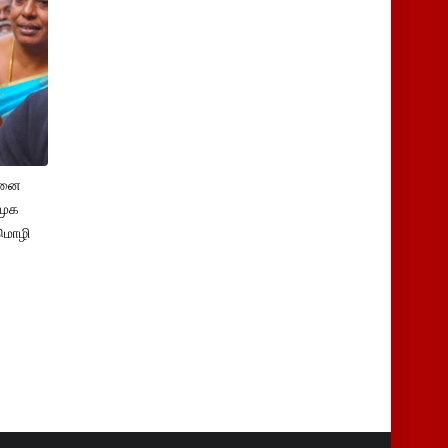
சனை
ிமுக
மொழி