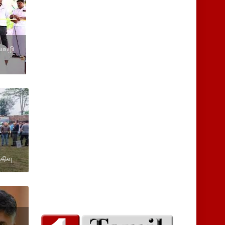
மொழி
திவு.