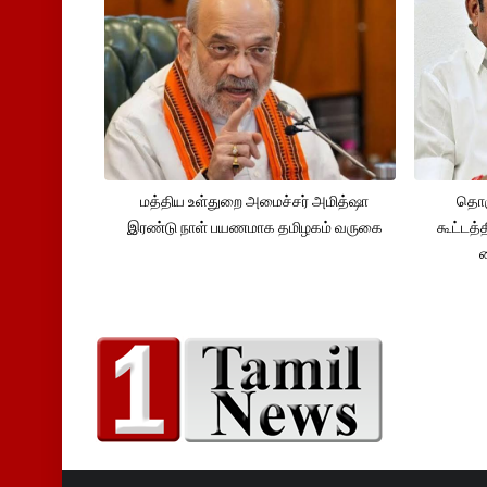
மத்திய உள்துறை அமைச்சர் அமித்ஷா
தொக
இரண்டு நாள் பயணமாக தமிழகம் வருகை
கூட்டத்