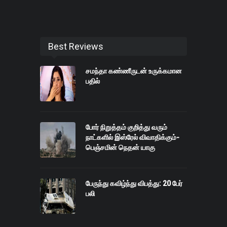
Best Reviews
சமந்தா கண்ணீருடன் உருக்கமான
பதில்
போர் நிறுத்தம் குறித்து வரும்
நாட்களில் இஸ்ரேல் விவாதிக்கும்-
பெஞ்சமின் நெதன் யாகு
பேருந்து கவிழ்ந்து விபத்து: 20 பேர்
பலி