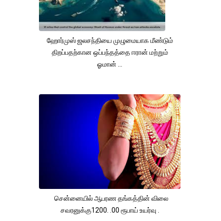
ஹோர்முஸ் ஜலசந்தியை முழுமையாக மீண்டும்
திறப்பதற்கான ஒப்பந்தத்தை ஈரான் மற்றும்
ஓமான் ...
சென்னையில் ஆபரண தங்கத்தின் விலை
சவரனுக்கு1200. .00 ரூபாய் உயர்வு .