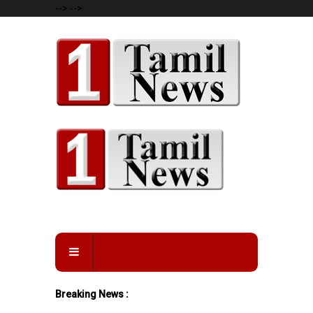
-->
-->
Breaking News :