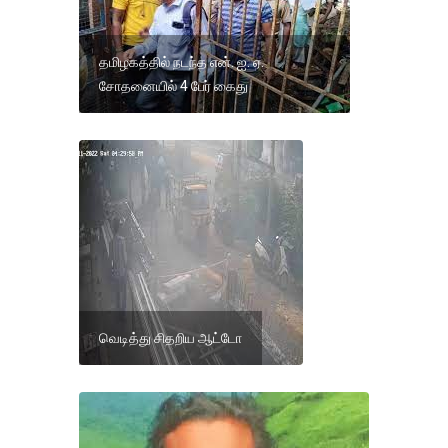
தமிழகத்தில் நடந்த என். ஐ. ஏ.
சோதனையில் 4 பேர் கைது
வெடித்து சிதறிய ஆட்டோ