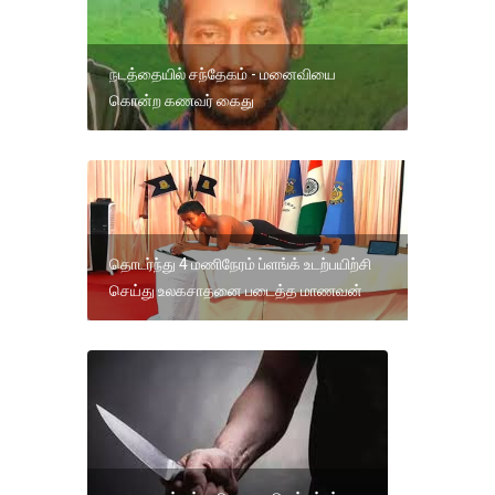
நடத்தையில் சந்தேகம் - மனைவியை
கொன்ற கணவர் கைது
தொடர்ந்து 4 மணிநேரம் ப்ளங்க் உடற்பயிற்சி
செய்து உலகசாதனை படைத்த மாணவன்