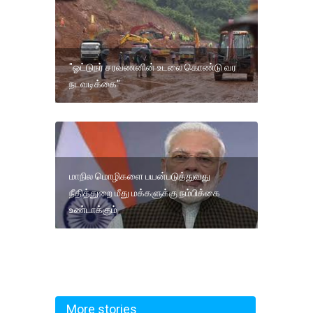
"ஓட்டுநர் சரவணனின் உடலை கொண்டு வர
நடவடிக்கை"
மாநில மொழிகளை பயன்படுத்துவது
நீதித்துறை மீது மக்களுக்கு நம்பிக்கை
உண்டாக்கும்
More stories