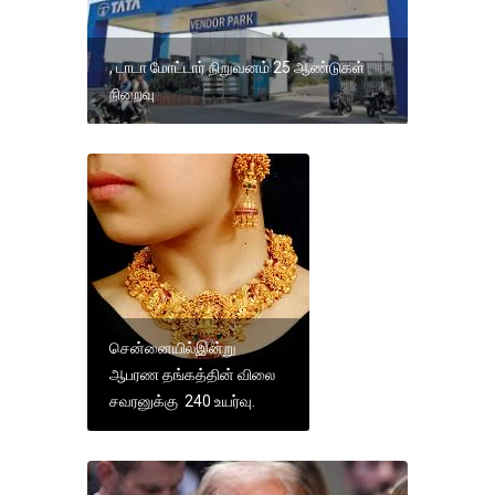
, டாடா மோட்டார் நிறுவனம் 25 ஆண்டுகள்
நிறைவு
சென்னையில்இன்று
ஆபரண தங்கத்தின் விலை
சவரனுக்கு 240 உயர்வு.