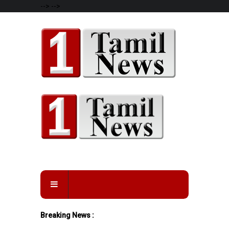
-->
-->
Breaking News :