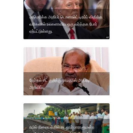
அமெரிக்க அதிபர் டொனால்ட் டிரம்ப் விதித்த
வரிகளால் உலகளாவிய ஒரு வர்த்தக போர்
ஏற்பட்டுள்ளது.
தேர்தல் சீட் குறித்து ராமதாஸ் அதிரடி
அறிவிப்பு
ரயில் நிலையத்தில் கடலூர் பாராளுமன்ற