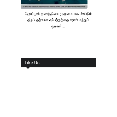
ஹோர்முஸ் ஜலசந்தியை முழுமையாக மீண்டும்
திறப்பதற்கான ஒப்பந்தத்தை ஈரான் மற்றும்
ஓமான் ...
Like Us