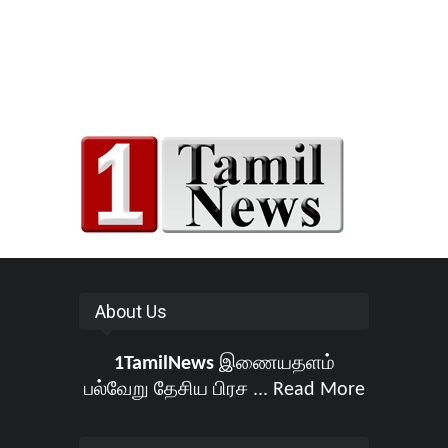
About Us
1TamilNews
இணையதளம்
பல்வேறு தேசிய பிரச ...
Read More