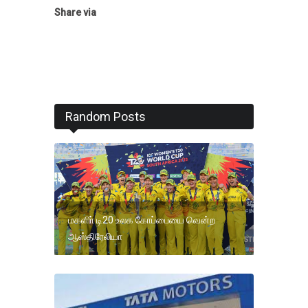
Share via
Random Posts
மகளிா் டி20 உலக கோப்பையை வென்ற
ஆஸ்திரேலியா