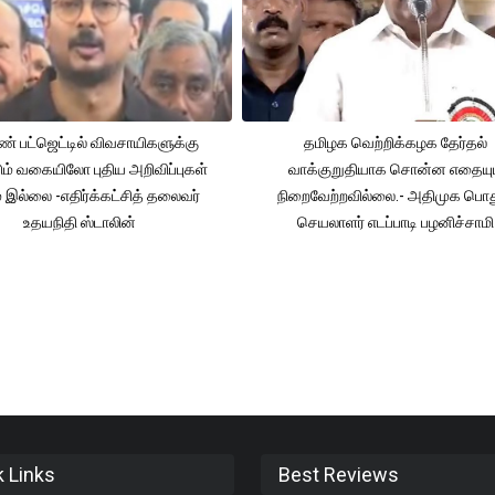
் பட்ஜெட்டில் விவசாயிகளுக்கு
தமிழக வெற்றிக்கழக தேர்தல்
ும் வகையிலோ புதிய அறிவிப்புகள்
வாக்குறுதியாக சொன்ன எதையும
் இல்லை -எதிர்க்கட்சித் தலைவர்
நிறைவேற்றவில்லை.- அதிமுக பொத
உதயநிதி ஸ்டாலின்
செயலாளர் எடப்பாடி பழனிச்சாமி
k Links
Best Reviews