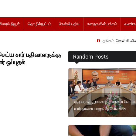
கிரைம் நியூஸ்
தொழில்நுட்பம்
கேள்வி பதில்
கதைகளின் பக்கம்
வணிகம
தங்கம்-வெள்ளி விலை மாற்றமின்றித
ெய்ய சார் பதிவாளருக்கு
Random Posts
் ஒப்புதல்
குடியரசுத் துணைத் தலைவர் வேட்பா
யார் நாளை பாஜக ஆலோசனை