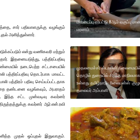
மாரடைப்பு ஏற்பட்டு 8ஆம் வகுப்பு 
தை, சார் பதிவாளருக்கு வழங்கும்
மரணம்
புதல் அளித்துள்ளார்.
டுக்கப்படும் என்று வணிகவரி மற்றும்
தார். இதனையடுத்து, பத்திரப்பதிவு
அண்மையில் நடைபெற்ற சட்டசபையில்
முதலமைச்சர் ஸ்டாலின் தலைமையில
ி பத்திரப்பதிவு தொடர்பாக மாவட்ட
தொழில் துறையில் சிறந்த மாநிலமா
ோலி பத்திரம் பதிவு செய்யப்பட்டதாக
உள்ளது தமிழ்நாடு- ரிலையன்ஸ் குழு
ு சிறை தண்டனை வழங்கவும், அபராதம்
தலைவர் அம்பானி
ு, இந்த சட்ட முன்வடிவு கவர்னர்
ிருத்தத்துக்கு கவர்னர் ஆர்.என்.ரவி
அளித்த முதல் ஒப்புதல் இதுவாகும்.