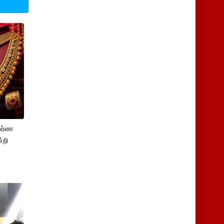
பர்ண
்றி