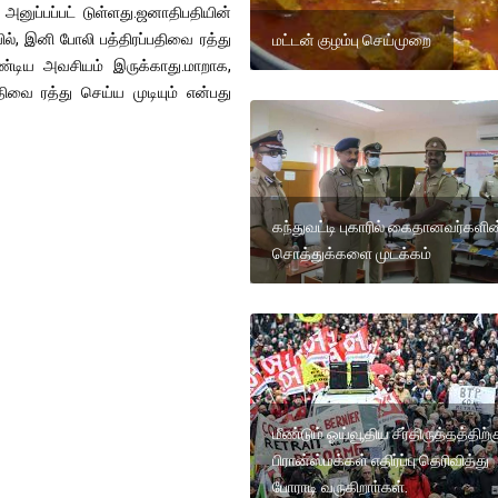
னுப்பப்பட் டுள்ளது.ஜனாதிபதியின்
யில், இனி போலி பத்திரப்பதிவை ரத்து
மட்டன் குழம்பு செய்முறை
்டிய அவசியம் இருக்காது.மாறாக,
ிவை ரத்து செய்ய முடியும் என்பது
கந்துவட்டி புகாரில் கைதானவர்களின
சொத்துக்களை முடக்கம்
மீண்டும் ஓய்வூதிய சீர்திருத்தத்திற்க
பிரான்ஸ்மக்கள் எதிர்ப்பு தெரிவித்து
போராடி வருகிறாா்கள்.