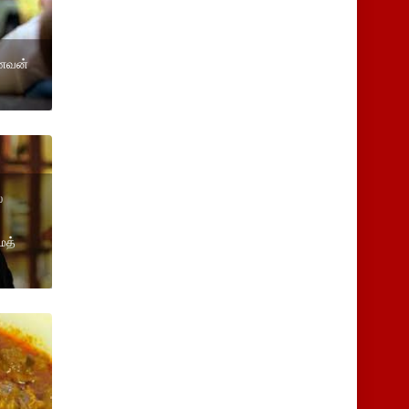
மாணவன்
்
க
மத்