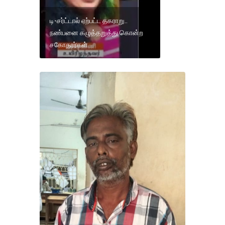
டி-சர்ட்டால் ஏற்பட்ட தகராறு..
நண்பனை கழுத்தறுத்து கொன்ற
சகோதரர்கள்