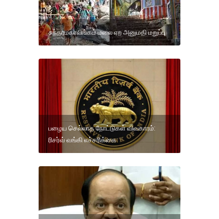
சுந்தரமகாலிங்கம் மலை ஏற அனுமதி மறுப்பு
பழைய செல்லாத நோட்டுகள் விவகாரம்:
ரிசர்வ் வங்கி எச்சரிக்கை