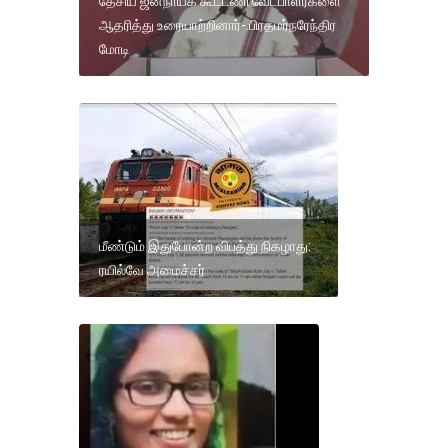
தேசிய ஜனநாயக கூட்டணி வேட்பாளர்களை
ஆதரித்து உரையாற்றினார்-.பிரதமர்நரேந்திர
மோடி
மீண்டும் இதுபோன்ற விபத்து நிகழாது:
ரயில்வே அமைச்சர்