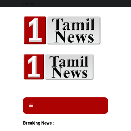
-->
-->
Breaking News :