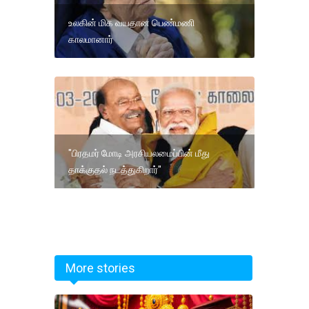
உலகின் மிக வயதான பெண்மணி
காலமானார்
"பிரதமர் மோடி அரசியலமைப்பின் மீது
தாக்குதல் நடத்துகிறார்"
More stories