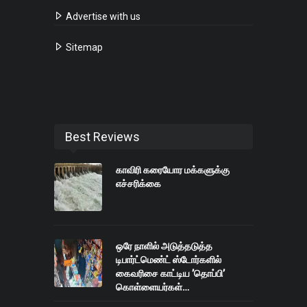
Advertise with us
Sitemap
Best Reviews
காவிரி கரையோர மக்களுக்கு
எச்சரிக்கை
ஒரே நாளில் அடுத்தடுத்த
டிபார்ட்மெண்ட் ஸ்டோர்களில்
கைவரிசை காட்டிய ’தொப்பி’
கொள்ளையர்கள்…