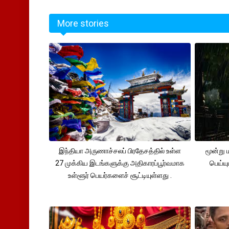
More stories
இந்தியா அருணாச்சலப் பிரதேசத்தில் உள்ள
மூன்று
27 முக்கிய இடங்களுக்கு அதிகாரப்பூர்வமாக
பெய்ய
உள்ளூர் பெயர்களைச் சூட்டியுள்ளது .