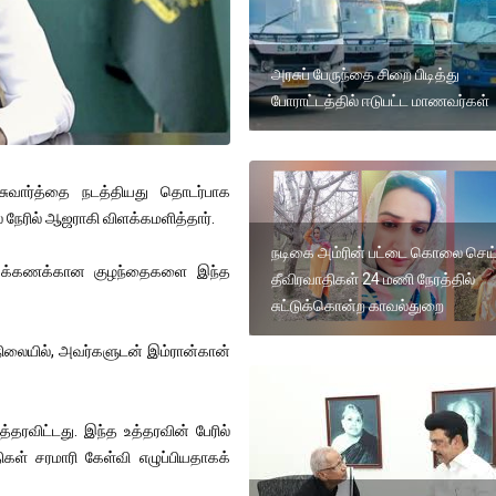
அரசுப் பேருந்தை சிறை பிடித்து
போராட்டத்தில் ஈடுபட்ட மாணவர்கள்
சுவார்த்தை நடத்தியது தொடர்பாக
ல் நேரில் ஆஜராகி விளக்கமளித்தார்.
நடிகை அம்ரின் பட்டை கொலை செய
ற்றுக்கணக்கான குழந்தைகளை இந்த
தீவிரவாதிகள் 24 மணி நேரத்தில்
சுட்டுக்கொன்ற காவல்துறை
நிலையில், அவர்களுடன் இம்ரான்கான்
ரவிட்டது. இந்த உத்தரவின் பேரில்
கள் சரமாரி கேள்வி எழுப்பியதாகக்