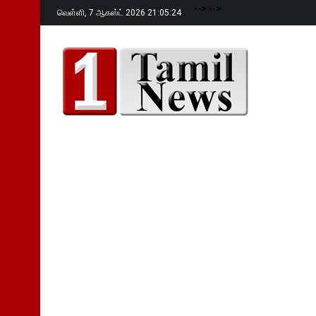
-->
-->
வெள்ளி,
7 ஆகஸ்ட் 2026 21:05:25