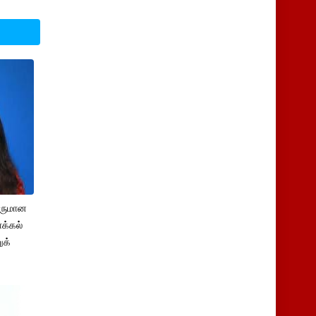
சருமான
க்கல்
ுக்