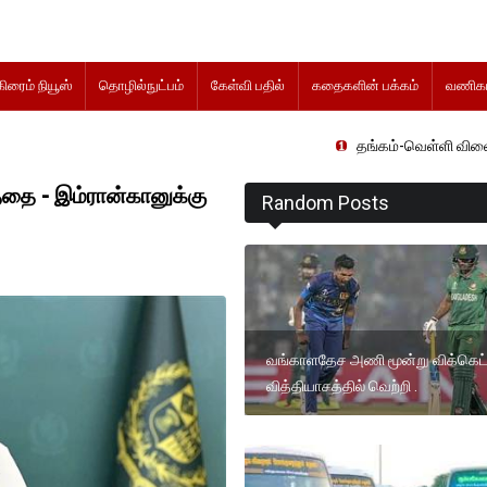
கிரைம் நியூஸ்
தொழில்நுட்பம்
கேள்வி பதில்
கதைகளின் பக்கம்
வணிகம
தங்கம்-வெள்ளி விலை மாற்றமின்றிதெ
த்தை - இம்ரான்கானுக்கு
Random Posts
வங்காளதேச அணி மூன்று விக்கெட
வித்தியாசத்தில் வெற்றி .