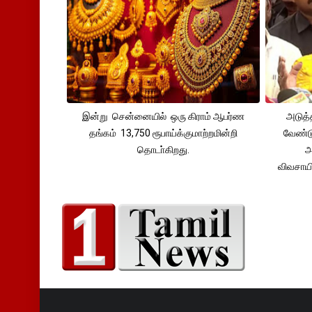
இன்று சென்னையில் ஒரு கிராம் ஆபர்ண
அடுத்
தங்கம் 13,750 ரூபாய்க்குமாற்றமின்றி
வேண்டு
தொடா்கிறது.
அ
விவசாய