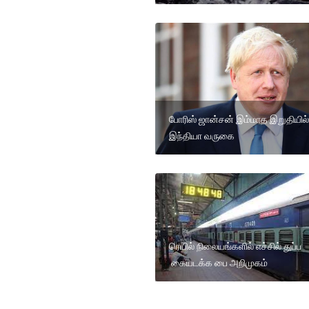
போரிஸ் ஜான்சன் இம்மாத இறுதியில்
இந்தியா வருகை
ரெயில் நிலையங்களில் எச்சில் துப்ப
கையடக்க பை அறிமுகம்