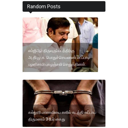
Random Posts
எம்ஜிஆர் திருவுருப்படத்திற்கு
அ.தி.மு.க. பொதுச்செயலாளா் எடப்பாடி
பழனிசாமி புகழஞ்சலி செலுத்தினாா்.
கல்லூரி மாணவியை காரில் கடத்தி கட்டாய
திருமணம் 3 பேர் கைது