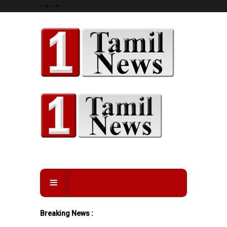
-->
-->
Breaking News :