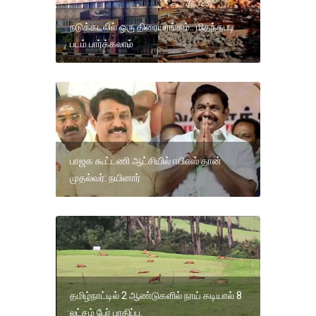
நடுக்கடலில் ஒரு திரையரங்கம்.. மிதந்தபடி
படம் பார்க்கலாம்
பாஜக கூட்டணி ஆட்சியில் ஈபிஎஸ் தான்
முதல்வர்: நயினார்
தமிழ்நாட்டில் 2 ஆண்டுகளில் நாய் கடியால் 8
லட்சம் பேர் பாதிப்பு.