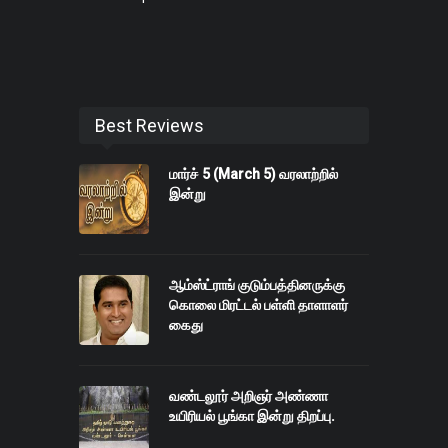
Best Reviews
மார்ச் 5 (March 5) வரலாற்றில்
இன்று
ஆம்ஸ்ட்ராங் குடும்பத்தினருக்கு
கொலை மிரட்டல் பள்ளி தாளாளர்
கைது
வண்டலூர் அறிஞர் அண்ணா
உயிரியல் பூங்கா இன்று திறப்பு.