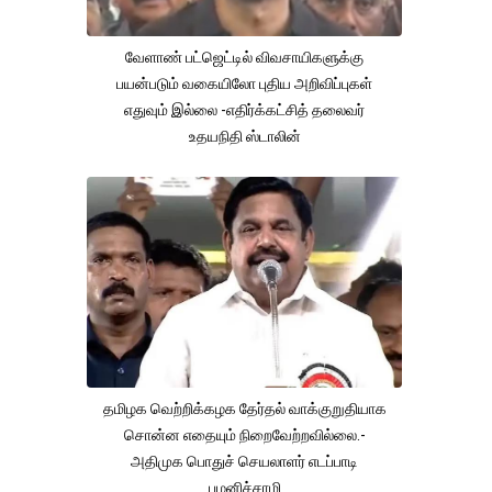
வேளாண் பட்ஜெட்டில் விவசாயிகளுக்கு
பயன்படும் வகையிலோ புதிய அறிவிப்புகள்
எதுவும் இல்லை -எதிர்க்கட்சித் தலைவர்
உதயநிதி ஸ்டாலின்
தமிழக வெற்றிக்கழக தேர்தல் வாக்குறுதியாக
சொன்ன எதையும் நிறைவேற்றவில்லை.-
அதிமுக பொதுச் செயலாளர் எடப்பாடி
பழனிச்சாமி