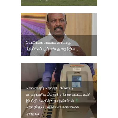
கொரோனா பரவலால் ஊரடங்கு
பிறப்பிக்கப்படும் என்பது வதந்தியே
கொளத்தூர் தொகுதி மின்னணு
வாக்குப்பதிவு இயந்திரசரிபார்க்கப்பட்ட எட்டு
இயந்திரங்களில் 3 இயந்திரங்கள்
தொழில்நுட்ப பிரச்சனை காரணமாக
குளறுபடி