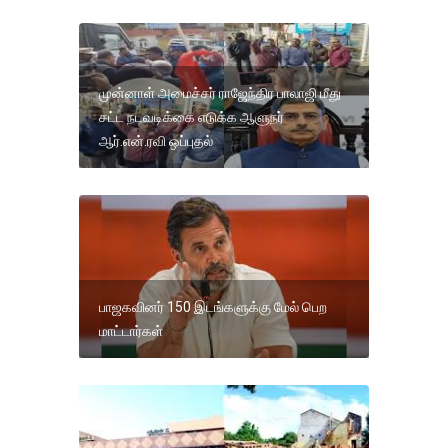
முன்னாள் அமைச்சர் ராஜேந்திர பாலாஜி மீது
சட்ட நடவடிக்கை எடுக்க ஆளுநர்
ஆர்.என்.ரவி ஒப்புதல்
பாஜகவினர் 150 இடங்களுக்கு மேல் பெற
மாட்டார்கள்