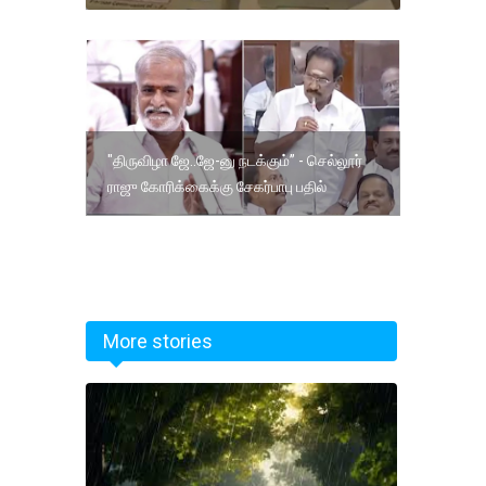
"திருவிழா ஜே..ஜே-னு நடக்கும்” - செல்லூர்
ராஜு கோரிக்கைக்கு சேகர்பாபு பதில்
More stories