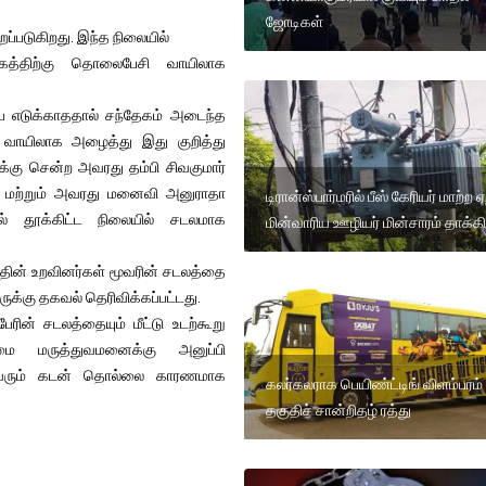
ஜோடிகள்
ப்படுகிறது. இந்த நிலையில்
்கத்திற்கு தொலைபேசி வாயிலாக
பை எடுக்காததால் சந்தேகம் அடைந்த
 வாயிலாக அழைத்து இது குறித்து
ுக்கு சென்ற அவரது தம்பி சிவகுமார்
கம் மற்றும் அவரது மனைவி அனுராதா
டிரான்ஸ்பார்மரில் பீஸ் கேரியர் மாற்ற 
ால் தூக்கிட்ட நிலையில் சடலமாக
மின்வாரிய ஊழியர் மின்சாரம் தாக்கி
தின் உறவினர்கள் மூவரின் சடலத்தை
ருக்கு தகவல் தெரிவிக்கப்பட்டது.
ரின் சடலத்தையும் மீட்டு உடற்கூறு
ை மருத்துவமனைக்கு அனுப்பி
மூவரும் கடன் தொல்லை காரணமாக
கலர்கலராக பெயிண்ட்டிங் விளம்பரம்
தகுதிச் சான்றிதழ் ரத்து