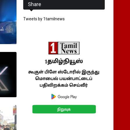
Share
Tweets by 1tamilnews
ள்