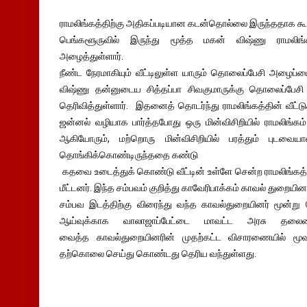
ராமலிங்கத்திற்கு அதிகப்படியான கடன்தொல்லை இருந்ததாக கூற
பெங்களூருவில் இருந்து மூத்த மகன் விஷ்ணு ராமலிங
அழைத்துள்ளார்.
நீண்ட நேரமாகியும் வீட்டிலுள்ள யாரும் தொலைப்பேசி அழைப்
விஷ்ணு தன்னுடைய சித்தப்பா சிவகுமாருக்கு தொலைப்பேசி
தெரிவித்துள்ளார். இதனைத் தொடர்ந்து ராமலிங்கத்தின் வீட்ட
ஜன்னல் வழியாக பார்த்தபோது ஒரு மின்விசிறியில் ராமலிங்
ஆகியோரும், மற்றொரு மின்விசிறியில் பரத்தும் புடவைய
தொங்கிக்கொண்டிருந்ததை கண்டு
கதவை உடைத்துக் கொண்டு வீட்டின் உள்ளே சென்ற ராமலிங்கத்
மீட்டனர். இந்த சம்பவம் குறித்து காவேரிபாக்கம் காவல் துறையின
சம்பவ இடத்திற்கு விரைந்து வந்த காவல்துறையினர் மூன்று பே
ஆய்வுக்காக வாலாஜாப்பேட்டை மாவட்ட அரசு தலைம
வைத்த காவல்துறையினரின் முதற்கட்ட விசாரணையில் 
தற்கொலை செய்து கொண்டது தெரிய வந்துள்ளது.