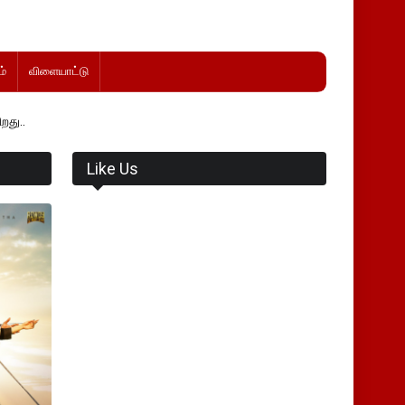
்
விளையாட்டு
Like Us