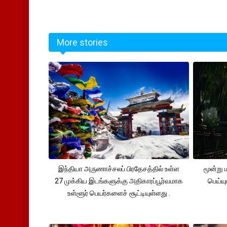
More stories
இந்தியா அருணாச்சலப் பிரதேசத்தில் உள்ள
மூன்று
27 முக்கிய இடங்களுக்கு அதிகாரப்பூர்வமாக
பெய்ய
உள்ளூர் பெயர்களைச் சூட்டியுள்ளது .