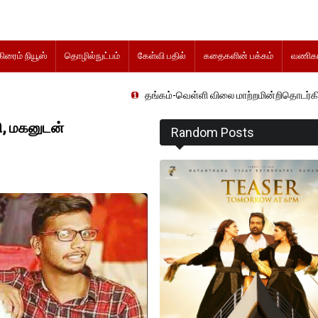
கிரைம் நியூஸ்
தொழில்நுட்பம்
கேள்வி பதில்
கதைகளின் பக்கம்
வணிகம
தங்கம்-வெள்ளி விலை மாற்றமின்றிதொடர்கிறது..
ி, மகனுடன்
Random Posts