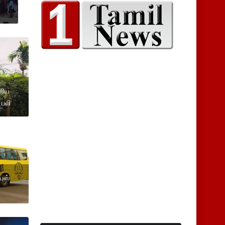
ஏறிய
 பலி
 பஸ்