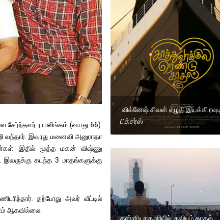
விக்னேஷ் சிவன் எழுதி இயக்கி ரவுட
பிக்சர்ஸ்
ை சேர்ந்தவர் ராமலிங்கம் (வயது 66).
ற்றி வந்தார். இவரது மனைவி அனுராதா
ன்கள். இதில் மூத்த மகன் விஷ்ணு
ர். இவருக்கு கடந்த 3 மாதங்களுக்கு
ரிந்தார். தற்போது அவர் வீட்டில்
மணம் ஆகவில்லை.
கன்னியாகுமரியில் குவியும் காதல்