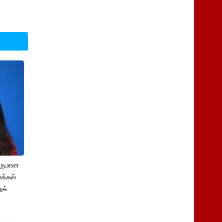
சருமான
க்கல்
ுக்