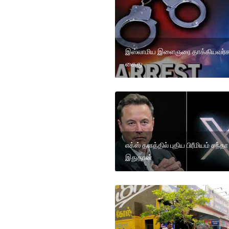
இஸ்லாமிய இளைஞரை தாக்கியவர்க
கைது
எக்ஸ் தளத்தில் புதிய பிரீமியம் சந்தா
இதுதான்