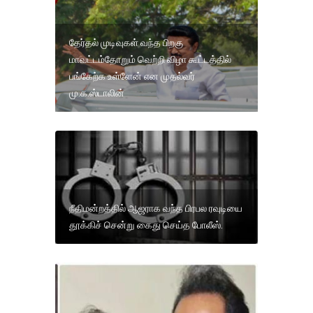
தேர்தல் முடிவுகள் வந்த பிறகு
மாவட்டம்தோறும் வெற்றி விழா கூட்டத்தில்
பங்கேற்க உள்ளேன் என முதல்வர்
மு.க.ஸ்டாலின்
நீதிமன்றத்தில் ஆஜராக வந்த பிரபல ரவுடியை
தூக்கிச் சென்று கைது செய்த போலீஸ்.