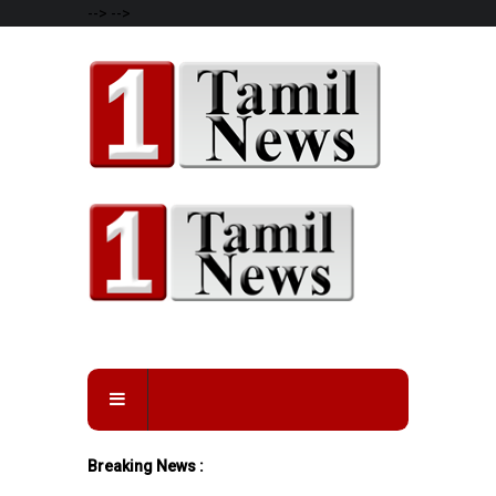
-->
-->
Breaking News :