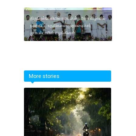
திருநெல்வேலியில் நடைபெற்ற அரசு விழாவில்
நலத்திட்ட உதவிகளை முதலமைச்சர்
மு.க.ஸ்டாலின் வழங்கினார்.
More stories