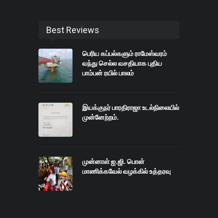
Best Reviews
பெரிய கப்பல்களும் ராமேஸ்வரம்
வந்து செல்ல வசதியாக புதிய
பாம்பன் ரயில் பாலம்
இயக்குநர் பாரதிராஜா உடல்நிலையில்
முன்னேற்றம்.
முன்னாள் ஐ.ஜி. பொன்
மாணிக்கவேல் வழக்கில் உத்தரவு