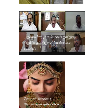
முதலமைச்சர் மு.க.ஸ்டாலின் தமிழ்நாடு
திரும்பியதும் திமுகவில் மாற்றங்கள்-
உதயநிதி.
சென்னையில் இன்று
ஆபரண தங்கத்தின் விலை