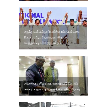
மருத்துவக் கல்லூரிகளில் காலி இடங்களை
நிரப்ப 30ஆம் தேதிக்குள் சிறப்புக்
கலந்தாய்வு-உச்ச நீதிமன்றம்
மாமல்லபுரத்தில் உள்ள உணவு விடுதிகளில்
உணவு பாதுகாப்பு அதிகாரிகள் திடீர் ஆய்வு