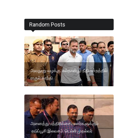
Random Posts
அவதூறு வழக்கு: சுல்தான்பூர் நீதிமன்றத்தில்
ராகுல் காந்தி
அனைத்து பத்திரிக்கையாளர்களுக்கும்
தடுப்பூசி இலவசம் :டெல்லி முதல்வர்