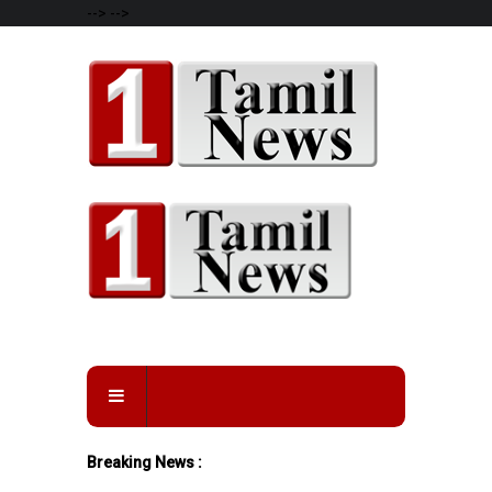
-->
-->
Breaking News :