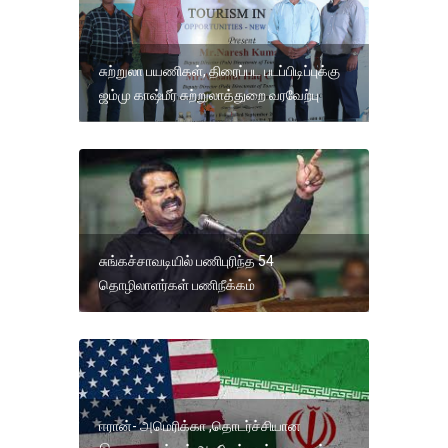
சுற்றுலா பயணிகள், திரைப்பட படப்பிடிப்புக்கு
ஜம்மு காஷ்மீர் சுற்றுலாத்துறை வரவேற்பு
சுங்கச்சாவடியில் பணிபுரிந்த 54
தொழிலாளர்கள் பணிநீக்கம்
ஈரான்- அமெரிக்கா ,தொடர்ச்சியான