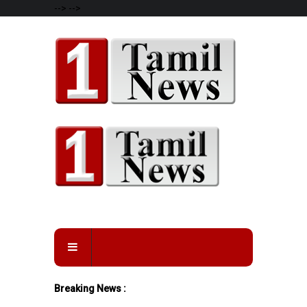
-->
-->
Breaking News :