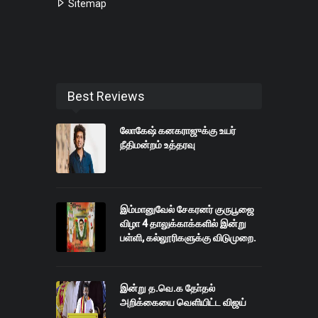
Sitemap
Best Reviews
லோகேஷ் கனகராஜுக்கு உயர்
நீதிமன்றம் உத்தரவு
இம்மானுவேல் சேகரனர் குருபூஜை
விழா 4 தாலுக்காக்களில் இன்று
பள்ளி, கல்லூரிகளுக்கு விடுமுறை.
இன்று த.வெ.க தோ்தல்
அறிக்கையை வெளியிட்ட விஜய்