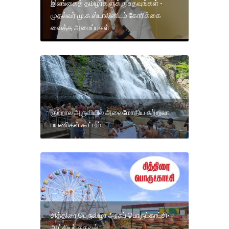
இலங்கைத் தமிழர்களுக்கு உதவுங்கள் -
முதல்வர் மு.க.ஸ்டாலினிடம் கோரிக்கை
வைத்த அமைப்புகள்
குற்றால அருவியில் அலைமோதிய சுற்றுலா
பயணிகள் கூட்டம்.
சித்திரை பெருவிழா அரசுப் பொருட்காட்சி-
ஆட்சியர் தகவல்.