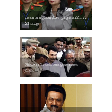
கனடா பாராளுமன்றத்தை முற்றுகையிட்ட 70
பேர் கைது
அமைச்சர் செந்தில் பாலாஜிக்கு காவல்
நீட்டிப்பு