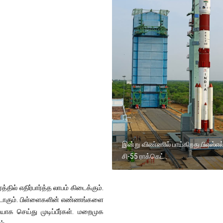
இன்று விண்ணில் பாய்கிறது.பிஎஸ்எல
சி-55 ராக்கெட் .
தில் எதிர்பார்த்த லாபம் கிடைக்கும்.
்டாகும். பிள்ளைகளின் எண்ணங்களை
ாக செய்து முடிப்பீர்கள். மறைமுக