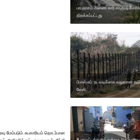
பாபநாசம் அணை கார் சாகுபடிக்கா
திறக்கப்பட்டது
பி.எஸ்.எப். நடவடிக்கை வலுவான தடுப
வேலி
ரவு மேம்படும். சுபகாரியம் தொடர்பான
8 மாவட்டங்களில் என்ஐஏ அதிகாரிக