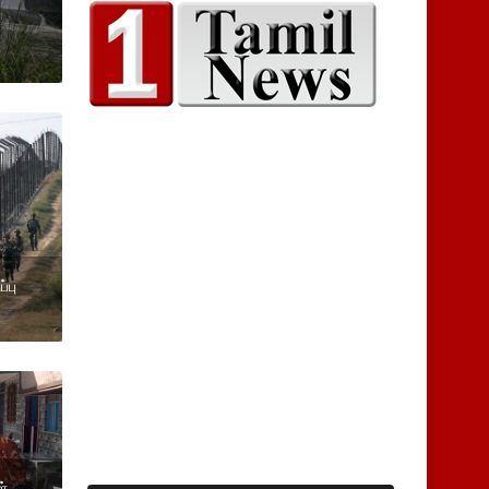
க
்பு
ள்