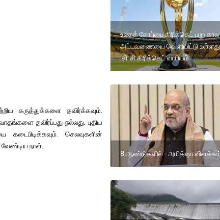
உலகக் கோப்பை கிரிக்கெட் மறு கால
அட்டவணையை வெளியிட்டு உள்ளது
.சி. சி கிரிக்கெட் வாரியம்
ற்றிய கருத்துக்களை தவிர்க்கவும்.
ுவாதங்களை தவிர்ப்பது நல்லது. புதிய
யை கடைபிடிக்கவும். செலவுகளின்
 வேண்டிய நாள்.
8 ஆண்டுகளில் - அமித்ஷா விளக்கம