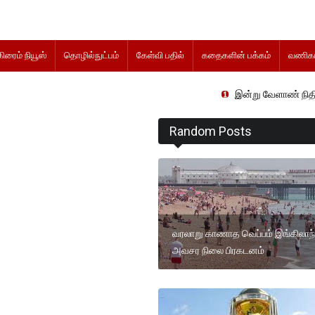
கிரைம் நியூஸ்
தொழில்நுட்பம்
கேள்வி பதில்
கதைகளின் பக்கம்
வணிகம
இன்று வேளாண் நிதிநிலை அறிக்க
Random Posts
வரலாறு காணாத வெப்பம் இங்கிலாந்
அவசர நிலை பிரகடனம்