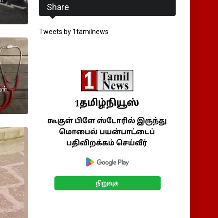
Share
Tweets by 1tamilnews
ார்