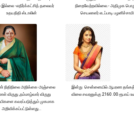
் இல்லை -எதிர்க்கட்சித் தலைவர்
நிறைவேற்றவில்லை.- அதிமுக பொத
உதயநிதி ஸ்டாலின்
செயலாளர் எடப்பாடி பழனிச்சாமி
் நிதிநிலை அறிக்கை-அஞ்சலை
இன்று சென்னையில் ஆபரண தங்கத்
ாள் விருது ,நம்மாழ்வார் விருது
விலை சவரனுக்கு 2160 .00 ரூபாய் உயர
யிகளை கவரப்படுத்தும் முகமாக
அறிவிக்கப்பட்டுள்ளது...