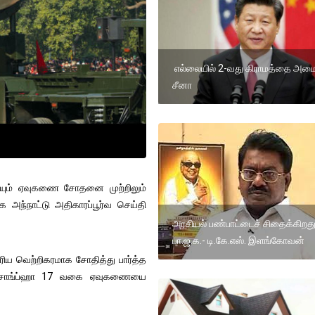
எல்லையில் 2-வது கிராமத்தை அம
சீனா
ாயும் ஏவுகணை சோதனை முற்றிலும்
க அந்நாட்டு அதிகாரப்பூர்வ செய்தி
அரசியல் பண்பாட்டைச் சிதைக்கிறத
பா.ஜ.க.- டி.கே.எஸ். இளங்கோவன்
ரிய வெற்றிகரமாக சோதித்து பார்த்த
வாசோங்ப்ஹா 17 வகை ஏவுகணையை