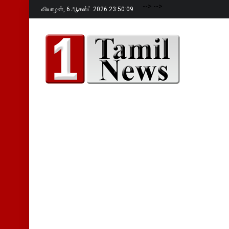
-->
-->
வியாழன்,
6 ஆகஸ்ட் 2026 23:50:11