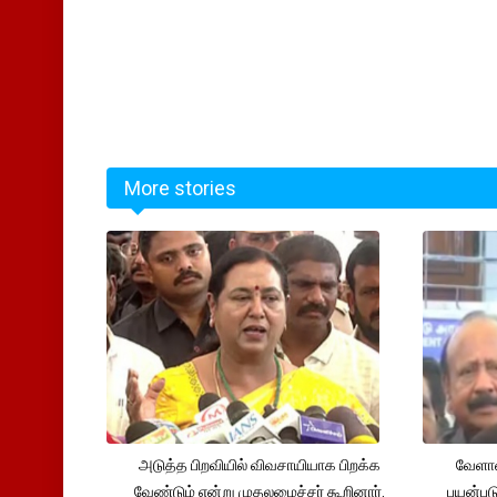
More stories
அடுத்த பிறவியில் விவசாயியாக பிறக்க
வேளாண
வேண்டும் என்று முதலமைச்சர் கூறினார்.
பயன்பட