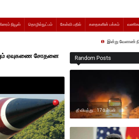
கிரைம் நியூஸ்
தொழில்நுட்பம்
கேள்வி பதில்
கதைகளின் பக்கம்
வணிகம
இன்று வேளாண் நிதிநிலை அறிக்கை
பாயும் ஏவுகணை சோதனை
Random Posts
தீ விபத்து... 17 பேர் பலி