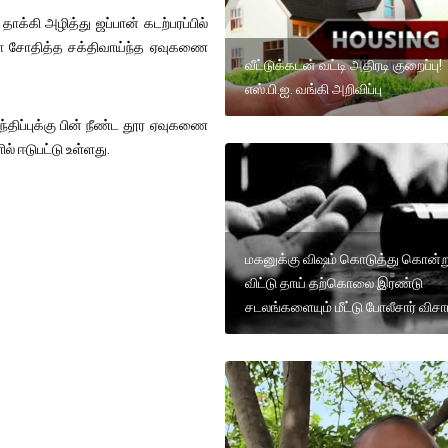
்கி அழித்து ஜப்பான் கடற்பரப்பில்
யா சோதித்த சக்திவாய்ந்த ஏவுகணை
வீட்டுக்கடன் வட்டி அதிரடி குறைப்பு!
எஸ்.பி.ஐ. வங்கி அறிவிப்பு
திப்புக்கு பின் நீண்ட தூர ஏவுகணை
ஈடுபட்டு உள்ளது.
மகனுக்கு விஷம் கொடுத்து கொன்ற
விட்டு தாய் தற்கொலை இரண்டு
சடலங்களையும் மீட்டு போலீசார் வ