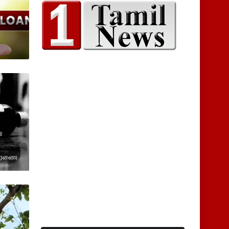
ு
ிசாரணை