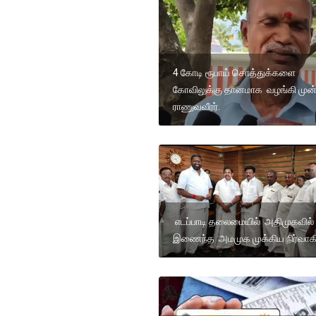
4 கோடி ரூபாய் சொத்துக்களை
கோவிலுக்கு தானமாக வழங்கி முன
ராணுவவீரர்.
எடப்பாடி தலைமையில் அதிமுகவில்
இணைந்த அமமுக முக்கிய நிர்வாகி