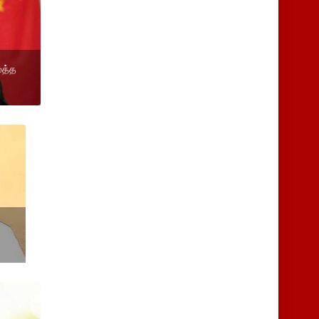
ைத்த
ு