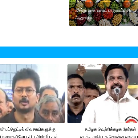
இன்று உலக உணவு பாதுகாப்பு தினம
அனுசரிப்பு
் பட்ஜெட்டில் விவசாயிகளுக்கு
தமிழக வெற்றிக்கழக தேர்தல்
ும் வகையிலோ புதிய அறிவிப்புகள்
வாக்குறுதியாக சொன்ன எதையும