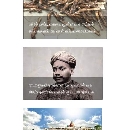
பக்ரீத் பண்டிகையை முன்னிட்டு ஆட்டுச்
சந்தைகளில் ஆடுகள் விற்பனைஅமோகம்.
நாடாளுமன்ற பிரதான நுழைவாயில் வ உ
சிதம்பரனார் பெயரைச் சூட்ட கோரிக்கை