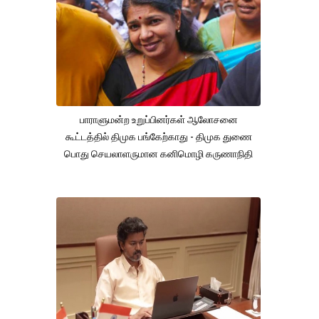
பாராளுமன்ற உறுப்பினர்கள் ஆலோசனை
கூட்டத்தில் திமுக பங்கேற்காது - திமுக துணை
பொது செயலாளருமான கனிமொழி கருணாநிதி