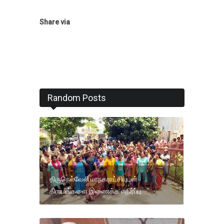
Share via
Random Posts
திருநெல்வேலி மாநகராட்சியுடன்
கிராமங்களை இணைக்க எதிர்ப்பு.