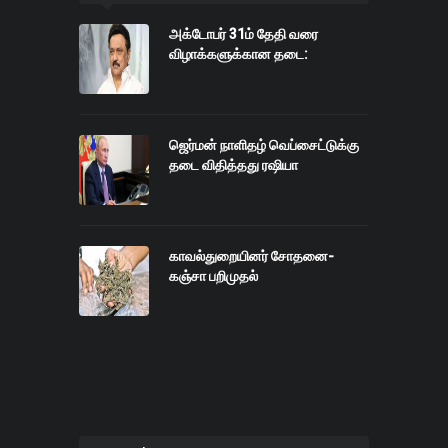
அக்டோபர் 31ம் தேதி வரை
விழாக்களுக்கான தடை:
ஜெர்மன் நாளிதழ் வெப்சைட்டுக்கு
தடை விதித்தது ரஷியா
காவல்துறையினர் சோதனை-
கஞ்சா பறிமுதல்