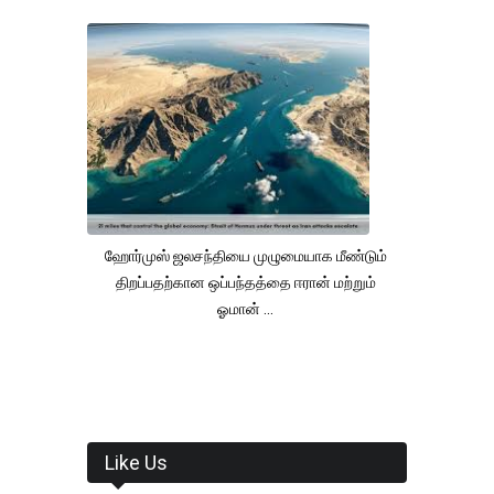
ஹோர்முஸ் ஜலசந்தியை முழுமையாக மீண்டும்
திறப்பதற்கான ஒப்பந்தத்தை ஈரான் மற்றும்
ஓமான் ...
Like Us