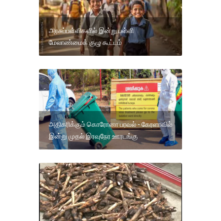
அரசுப்பள்ளிகளில் இன்று பள்ளி
மேலாண்மைக் குழு கூட்டம்
அதிகரிக்கும் கொரோனா பரவல் - கேரளாவில்
இன்று முதல் இரவுநேர ஊரடங்கு