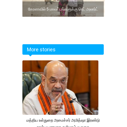
கேரளாவில் 5 மாவட்டங்களுக்கு ரெட் அலார்ட்
More stories
மத்திய உள்துறை அமைச்சர் அமித்ஷா இரண்டு