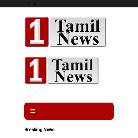
-->
-->
Breaking News :