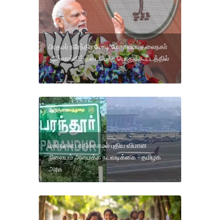
பிரதமர் நரேந்திர மோடி மேகாலயா தலைநகா்
ஷில்லாங்கில் நடைபெற்ற பொதுக்கூட்டத்தில்
....
மக்களை பாதிக்காமல் புதிய விமான
நிலையம் அமைக்க நடவடிக்கை - தமிழக
அரசு