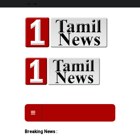
-->
-->
Breaking News :