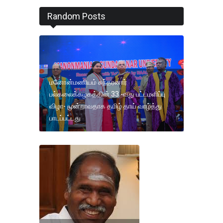
Random Posts
மனோன்மணியம் சுந்தரனார்
பல்கலைக்கழகத்தின் 33 -வது பட்டமளிப்பு
விழா- மூன்றாவதாக தமிழ் தாய் வாழ்த்து
பாடப்பட்டது