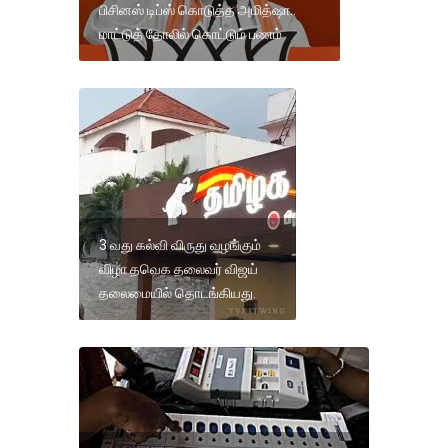
பிசினஸ் டிப்ஸ் கொடுத்த அமித்ஷா..
மாட்டுத் தோலில் கொட்டும் பணம்
3 வது கல்வி விருது வழங்கும்
விழா தவெக தலைவர் விஜய்
தலைமையில் தொடங்கியது.