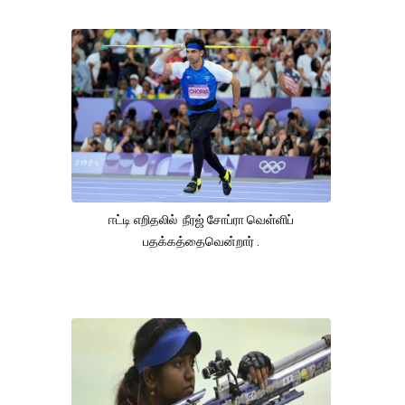
ஈட்டி எறிதலில் நீரஜ் சோப்ரா வெள்ளிப்
பதக்கத்தைவென்றார் .