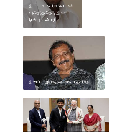
திமுக- காங்கிரஸ் கூட்டணி
எந்தெந்த தொகுதிகள்
இன்று உடன்பாடு.
திரைப்பட இயக்குனர் சங்க பதவி ஏற்பு