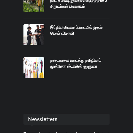
நாட்டு வெடிகுண்டு வெடித்ததில் 5
சிறுவர்கள் படுகாயம்
இந்திய விமானப்படையில் முதல்
பெண் விமானி
தடைகளை உடைத்து தமிழினம்
முன்னேற ஸ்டாலின் சூளுரை
Newsletters