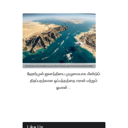
ஹோர்முஸ் ஜலசந்தியை முழுமையாக மீண்டும்
திறப்பதற்கான ஒப்பந்தத்தை ஈரான் மற்றும்
ஓமான் ...
Like Us