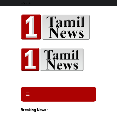
-->
-->
Breaking News :