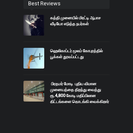
Best Reviews
கத்தி முனையில் மிரட்டி ஆபாச
வீடியோ எடுத்த நபர்கள்
ஹெலிகாப்டர் மூலம் கோபுரத்தில்
பூக்கள் தூவப்பட்டது
பிரதமர் மோடி புதிய விமான
முனையத்தை திறந்து வைத்து
ரூ.4,800 கோடி மதிப்பிலான
திட்டங்களை தொடங்கி வைக்கிறார்