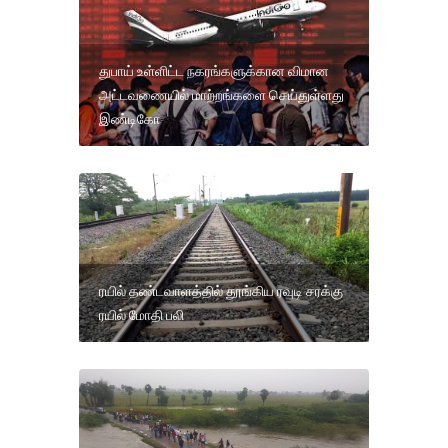
துபாய் உள்ளிட்ட நகரங்களுக்கான விமான
அட்டவணையில் மாற்றங்களை செய்துள்ளது
இண்டிகோ
ரயில் தண்டவாளத்தில் தூங்கிய ரவுடி சரக்கு
ரயில் மோதி பலி