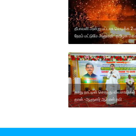
தீபாவளி அன்று பட்டாசு வெடிக்க 2
நேரம் மட்டுமே அனுமதி- தமிழக அரச
நமது நாட்டின் சொத்து விவசாயிகள்
தான்.-ஆளுனர் ஆா்.என்.ரவி