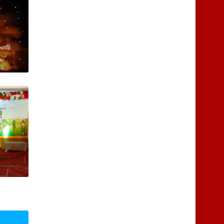
 மணி
ு.