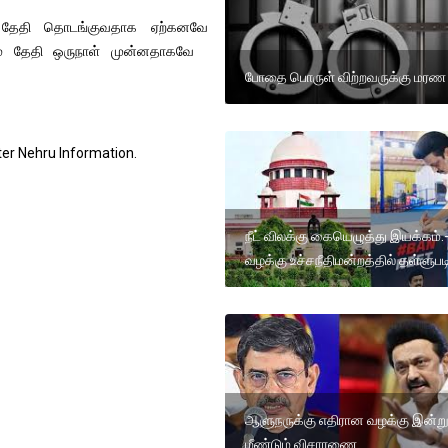
் தேதி தொடங்குவதாக ஏற்கனவே
-ஆம் தேதி ஒருநாள் முன்னதாகவே
போதை பொருள் விற்றவருக்கு மரண
ter Nehru Information.
நீட் விலக்கு கையெழுத்து இயக்கம்.
வழக்கு உச்சநீதிமன்றத்தில் தள்ளுபட
ஆளுநருக்கு எதிரான வழக்கு இன்ற
மீண்டும் விசாரணை