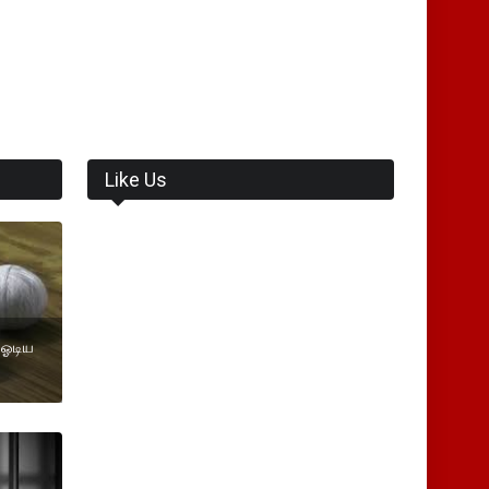
Like Us
ி ஓடிய