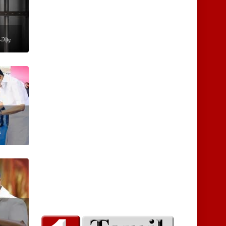
 அடி
-
ி
ு