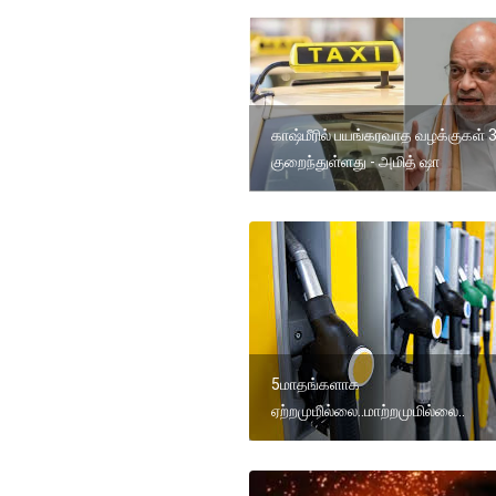
காஷ்மீரில் பயங்கரவாத வழக்குகள்
குறைந்துள்ளது - அமித் ஷா
5மாதங்களாக
ஏற்றமுமில்லை..மாற்றமுமில்லை..