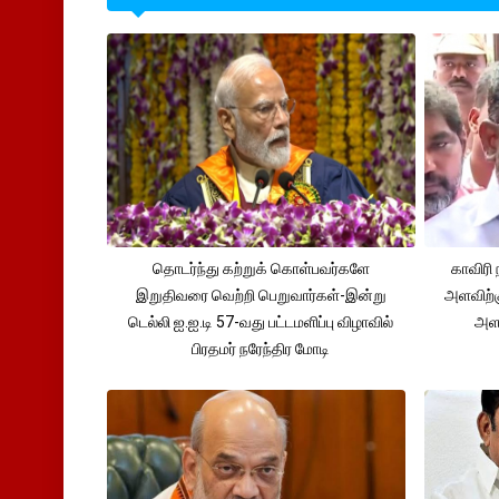
தொடர்ந்து கற்றுக் கொள்பவர்களே
காவிரி 
இறுதிவரை வெற்றி பெறுவார்கள்-இன்று
அளவிற்
டெல்லி ஐ.ஐ.டி 57-வது பட்டமளிப்பு விழாவில்
அளவ
பிரதமர் நரேந்திர மோடி