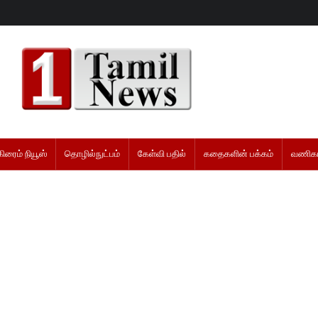
கிரைம் நியூஸ்
தொழில்நுட்பம்
கேள்வி பதில்
கதைகளின் பக்கம்
வணிகம