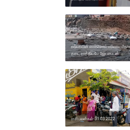
ரஷ்யாவின் எண்ணெய் எரிவாயு மீத
தடை சாத்தியமே ஜோ பைடன்
ராசி பலன்கள்-31.03.2022