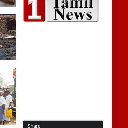
ான
Share