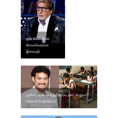
ஒரே கேள்வியில்
கோடீஸ்வரரான
இளைஞர்
முன்கூட்டியே பொதுத்தேர்வு நடைபெறுமா? -
அமைச்சர் விளக்கம்