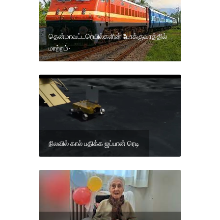
தென்மாவட்டரெயில்களின் போக்குவரத்தில்
மாற்றம்-
நிலவில் கால் பதிக்க ஜப்பான் ரெடி