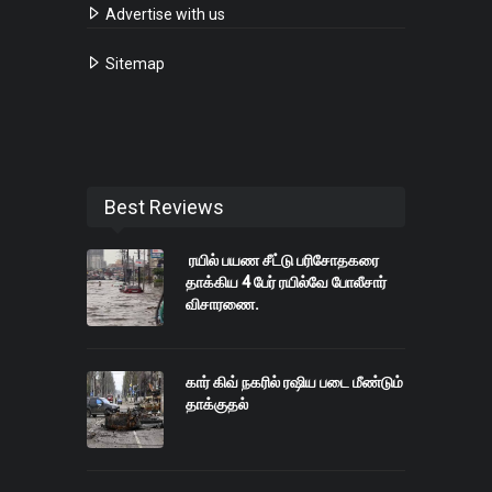
Advertise with us
Sitemap
Best Reviews
ரயில் பயண சீட்டு பரிசோதகரை
தாக்கிய 4 பேர் ரயில்வே போலீசார்
விசாரணை.
கார் கிவ் நகரில் ரஷிய படை மீண்டும்
தாக்குதல்