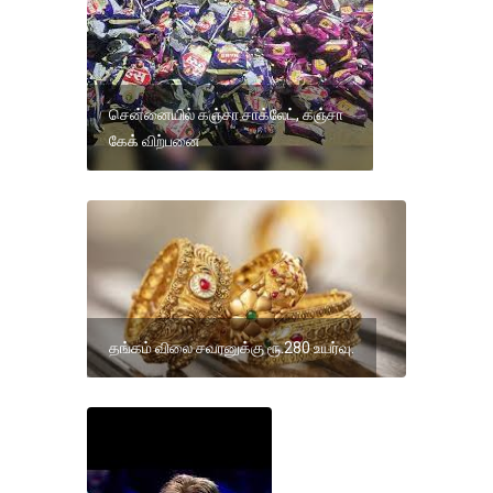
சென்னையில் கஞ்சா சாக்லேட், கஞ்சா
கேக் விற்பனை
தங்கம் விலை சவரனுக்கு ரூ.280 உயர்வு.