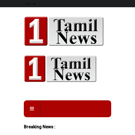
-->
-->
Breaking News :