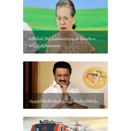
எதிர்க்கட்சித் தலைவர்களுடன் சோனியா
காந்தி ஆலோசனை
ஆளுநர் தேநீர் விருந்து - முதல்வர் பங்கேற்பு