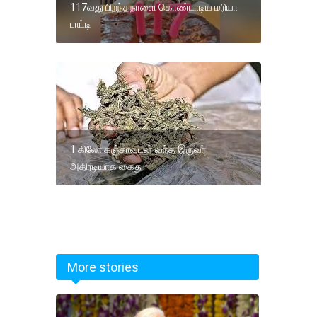
117வது பிறந்தநாளை கொண்டாடிய மரியா
பாட்டி
1 கிலோ கஞ்சாவுடன் வந்த இருவர்
அதிரடியாக கைது.
More stories