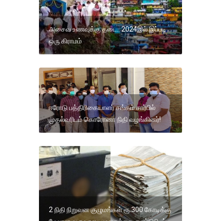
அசைவ உணவுக்கு தடை.. 2024இல் இப்படி
ஒரு கிராமம்
ஈரோடு பத்திரிகையாளர் சங்கம் சார்பில்
முதல்வரிடம் கொரோனா நிதி வழங்கினர்!
2 நிதி நிறுவன குழுமங்கள் ரூ.300 கோடிக்கு