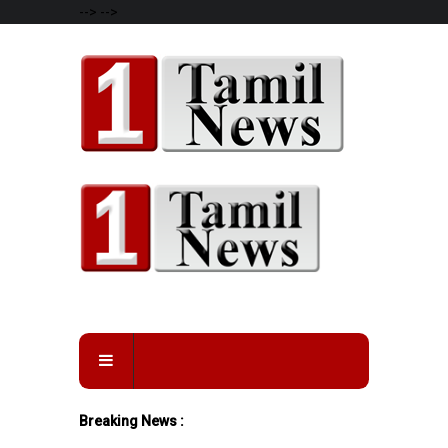
-->
-->
Breaking News :