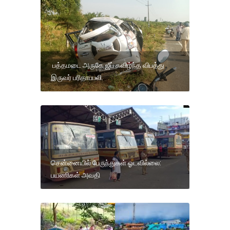
பத்தமடை அருகே ஜீப் கவிழ்ந்த விபத்து
இருவர் பரிதாபபலி.
சென்னையில் பேருந்துகள் ஓடவில்லை:
பயணிகள் அவதி