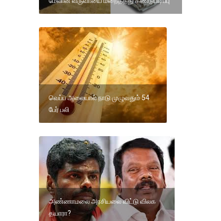
மேலான வருவாயை மறைத்தது கண்டுபிடிப்பு
வெப்ப அலையால் நாடு முழுவதும் 54
பேர் பலி
அண்ணாமலை அரசியலை விட்டு விலக
தயாரா?