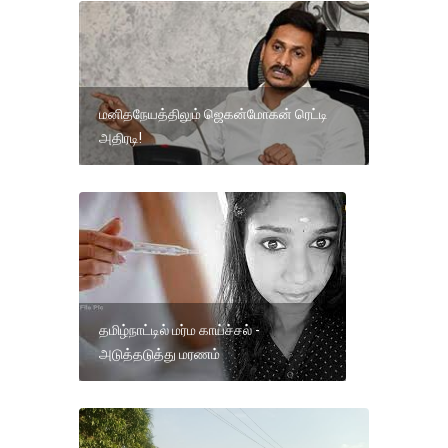
மனிதநேயத்திலும் ஜெகன்மோகன் ரெட்டி
அதிரடி!
தமிழ்நாட்டில் மர்ம காய்ச்சல் -
அடுத்தடுத்து மரணம்