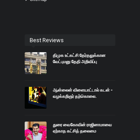
Best Reviews
திமுக உட்கட்சி தேர்தலுக்கான
வேட்புமனு தேதி அறிவிப்பு
ஆன்லைன் விளையாட்டால் கடன் -
வழக்கறிஞர் தற்கொலை.
துரை வைகோவின் ராஜினாமாவை
ஏற்காத கட்சித் தலைமை