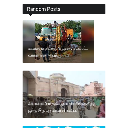
Random Posts
காவல்துறையால் பறிமுதல் செய்யபட்ட
வாகனங்கள் ஏலம்
கியான்வாபி மசூதிக்குள் சிவலிங்கத்திற்கு
பூஜை இரு மனுக்கள் நிராகரிப்பு