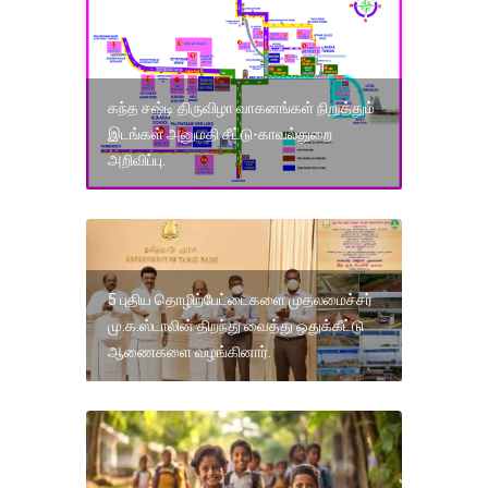
கந்த சஷ்டி திருவிழா வாகனங்கள் நிறுத்தும்
இடங்கள் அனுமதி சீட்டு-காவல்துறை
அறிவிப்பு.
5 புதிய தொழிற்பேட்டைகளை முதலமைச்சர்
மு.க.ஸ்டாலின் திறந்து வைத்து ஒதுக்கீட்டு
ஆணைகளை வழங்கினார்.