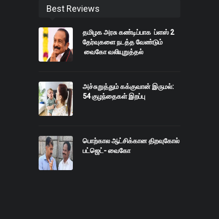
Best Reviews
தமிழக அரசு கண்டிப்பாக ப்ளஸ் 2
தேர்வுகளை நடத்த வேண்டும்
வைகோ வலியுறுத்தல்
அச்சுறுத்தும் கக்குவான் இருமல்:
54 குழந்தைகள் இறப்பு
பொற்கால ஆட்சிக்கான திறவுகோல்
பட்ஜெட்- வைகோ