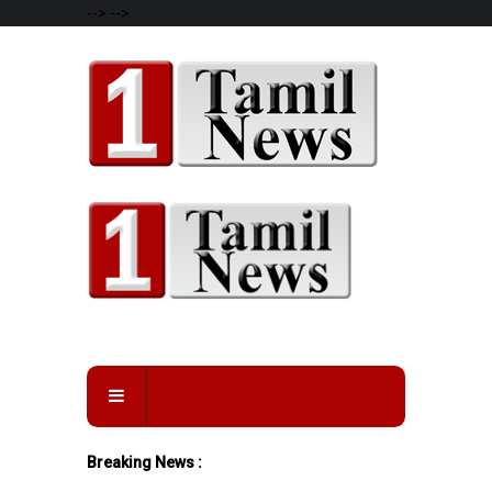
-->
-->
Breaking News :