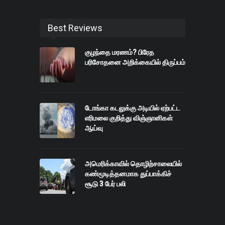
Best Reviews
குழந்தை மரணம்? பிரேத
பரிசோதனை அறிக்கையில் திருப்பம்
டோங்கா கடலுக்கு அடியில் ஏற்பட்ட
எரிமலை குறித்து விஞ்ஞானிகள்
ஆய்வு
அமெரிக்காவில் தொழிற்சாலையில்
கண்மூடித்தனமாக துப்பாக்கிச்
சூடு 3 பேர் பலி