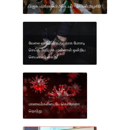
பாஜக படுதோல்வி அடையும் - கே.எஸ்.அழகிரி
வேலை வாங்கித் தருவதாக மோசடி
செய்த அதிமுக முன்னாள் ஒன்றிய
செயலாளர் கைது!
மாணவர்களிடையே கொரோனா
தொற்று