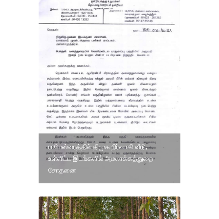
ராமேஸ்வரத்தில் திமுக நிர்வாகி வீடு,
உள்ளிட்ட இடங்களில் அமலாக்கத்துறை
சோதனை