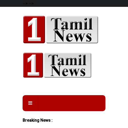
-->
-->
Breaking News :