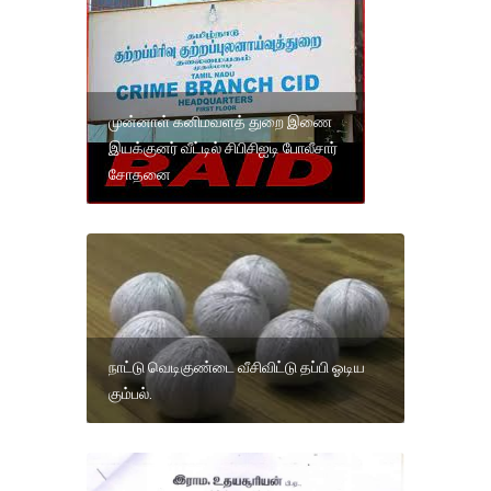
முன்னாள் கனிமவளத் துறை இணை
இயக்குனர் வீட்டில் சிபிசிஐடி போலீசார்
சோதனை
நாட்டு வெடிகுண்டை வீசிவிட்டு தப்பி ஓடிய
கும்பல்.