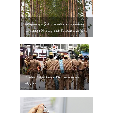
தமிழகத்தில் இனி யூக்கலிப்டஸ் மரங்களை
நட கூடாது அரசுக்கு உயர் நீதிமன்றம் உத்தரவு
போலீஸ் அதிகாரியை பிளேடால் தாக்கிய
திருடன்