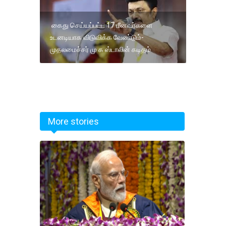
கைது செய்யப்பட்ட 17 மீனவர்களை
உடனடியாக விடுவிக்க வேண்டும்-
முதலமைச்சர் மு க ஸ்டாலின் கடிதம்
More stories