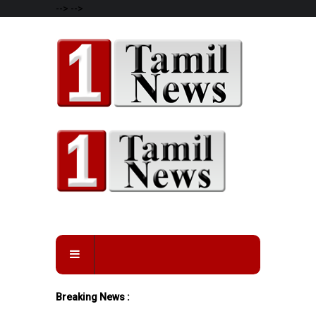
-->
-->
Breaking News :