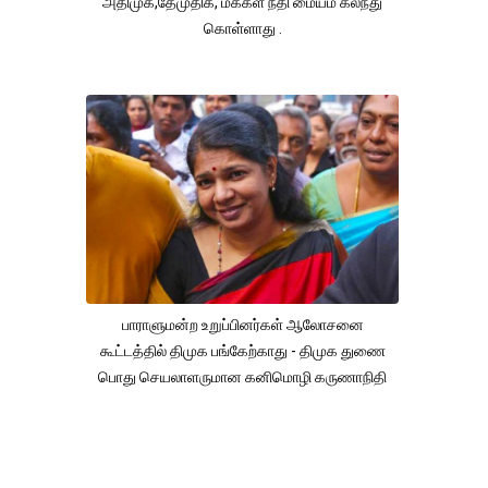
அதிமுக,தேமுதிக, மக்கள் நீதி மையம் கலந்து
கொள்ளாது .
பாராளுமன்ற உறுப்பினர்கள் ஆலோசனை
கூட்டத்தில் திமுக பங்கேற்காது - திமுக துணை
பொது செயலாளருமான கனிமொழி கருணாநிதி