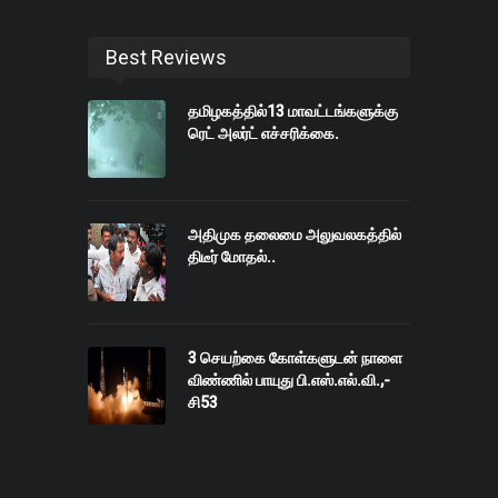
Best Reviews
தமிழகத்தில்13 மாவட்டங்களுக்கு
ரெட் அலர்ட் எச்சரிக்கை.
அதிமுக தலைமை அலுவலகத்தில்
திடீர் மோதல்..
3 செயற்கை கோள்களுடன் நாளை
விண்ணில் பாயுது பி.எஸ்.எல்.வி.,-
சி53