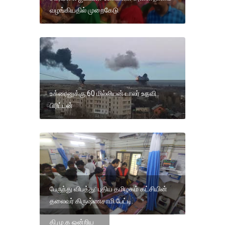
வழங்கியதில் முறைகேடு
உக்ரைனுக்கு 60 மில்லியன் டாலர் உதவி
பிரிட்டன்
பேருந்து விபத்து: புதிய தமிழகம் கட்சியின்
தலைவர் கிருஷ்ணசாமி பேட்டி.
தி.மு.க ஒன்றிய