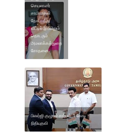
செயலாளர்
சாமிநாதன்
தோட்டத்து
வீட்டில் இரவிலும்
தொடரும்
அமலாக்கத்துறை
சோதனை
பிஎஸ்ஜி குழுமம் சார்பில் .1 கோடி
நிதியுதவி