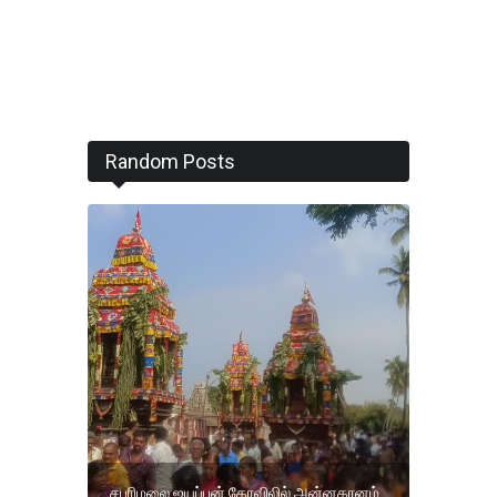
Random Posts
சபரிமலை ஐயப்பன் கோவிலில் அன்னதானம்