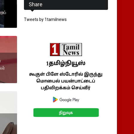
Share
டும்
Tweets by 1tamilnews
்
வர்