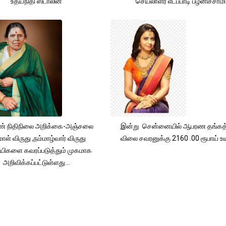
உதயநிதி ஸ்டாலின்
செயலாளர் எடப்பாடி பழனிச்சாமி
் நிதிநிலை அறிக்கை-அஞ்சலை
இன்று சென்னையில் ஆபரண தங்கத்
ாள் விருது ,நம்மாழ்வார் விருது
விலை சவரனுக்கு 2160 .00 ரூபாய் உயர
யிகளை கவரப்படுத்தும் முகமாக
அறிவிக்கப்பட்டுள்ளது...