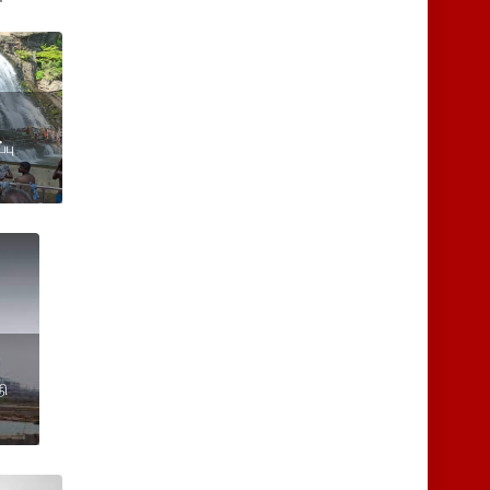
்பு
தி