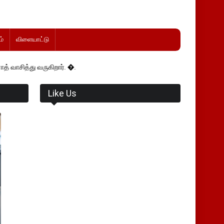
்
விளையாட்டு
ருகிறார். �.
Like Us