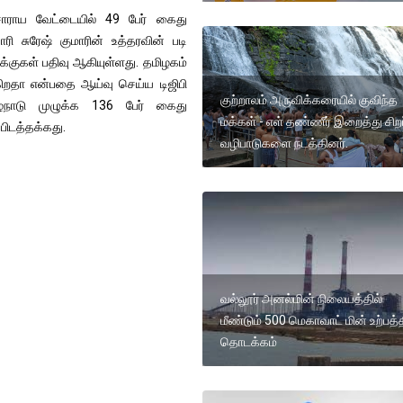
்சாராய வேட்டையில் 49 பேர் கைது
 சுரேஷ் குமாரின் உத்தரவின் படி
ுகள் பதிவு ஆகியுள்ளது. தமிழகம்
கிறதா என்பதை ஆய்வு செய்ய டிஜிபி
குற்றாலம் அருவிக்கரையில் குவிந்த
ிழ்நாடு முழுக்க 136 பேர் கைது
மக்கள் - எள் தண்ணீர் இறைத்து சிறப
்பிடத்தக்கது.
வழிபாடுகளை நடத்தினர்.
வல்லூர் அனல்மின் நிலையத்தில்
மீண்டும் 500 மெகாவாட் மின் உற்பத்
தொடக்கம்