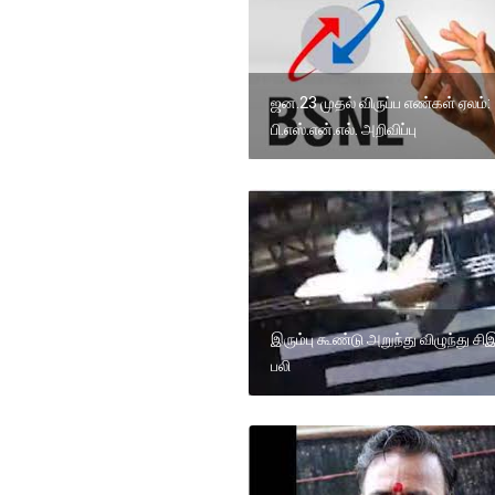
ஜன.23 முதல் விருப்ப எண்கள் ஏலம்:
பி.எஸ்.என்.எல். அறிவிப்பு
இரும்பு கூண்டு அறுந்து விழுந்து ச
பலி