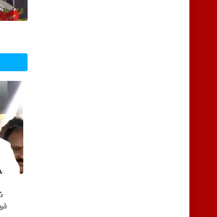
ர்
்
ுச்