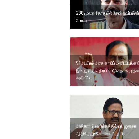
238 முறை தேர்தலில் தோற்றவர் மீண்
போட்டி
91ஆயிரம் அரசு காலிப் பணியிடங்கள
இன்று முதல் நிரப்பப்படுவதாக முதல்
அறிவிப்பு
அதிகார வெளிச்சத்தில் பா. ஜனதா
ஆடுகிறது- கே. எஸ். அழகிரி