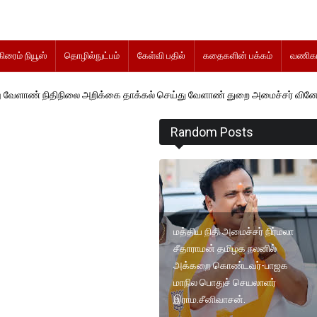
கிரைம் நியூஸ்
தொழில்நுட்பம்
கேள்வி பதில்
கதைகளின் பக்கம்
வணிகம
நிலை அறிக்கை தாக்கல் செய்து வேளாண் துறை அமைச்சர் வினோத் வாசித்து வ
Random Posts
மத்திய நிதி அமைச்சர் நிர்மலா
சீதாராமன் தமிழக நலனில்
அக்கறை கொண்டவர்-பாஜக
மாநில பொதுச் செயலாளர்
இராம.சீனிவாசன்.