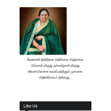
வேளாண் நிதிநிலை அறிக்கை-அஞ்சலை
அம்மாள் விருது ,நம்மாழ்வார் விருது
விவசாயிகளை கவரப்படுத்தும் முகமாக
அறிவிக்கப்பட்டுள்ளது...
Like Us