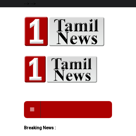
-->
-->
Breaking News :