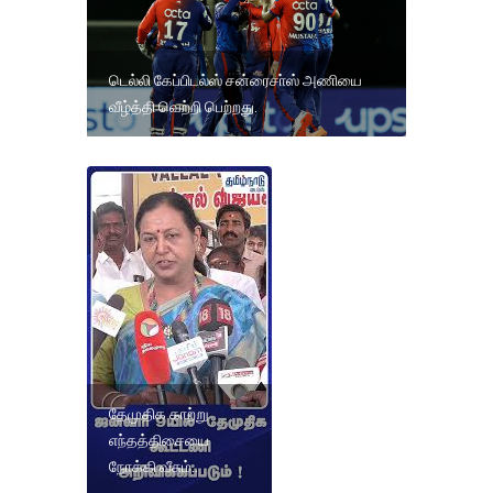
டெல்லி கேப்பிடல்ஸ் சன்ரைசா்ஸ் அணியை
வீழ்த்தி வெற்றி பெற்றது.
தேமுதிக காற்று
எந்தத்திசையை
நோக்கி வீசும்..