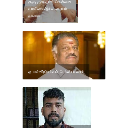
குளு குளு தான்-சென்னை
வானிலை ஆய்வு மையம்
தகவல்.
ஓ. பன்னீர்செல்வம் டெல்லி பயணம்