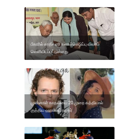
பீகாரில் சாதிவாரி கணக்கெடுப்பு விவரம்
வெளியிடப்பட்டுள்ளது.
முன்னாள் காதலியை 20 முறை கத்தியால்
குத்திய ஹாலிவுட் நடிகர்