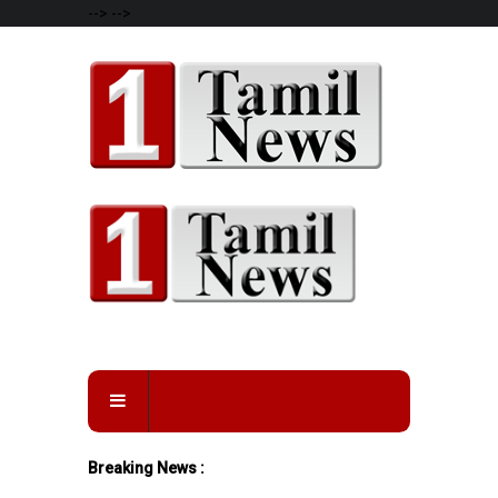
-->
-->
Breaking News :