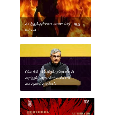
விபத்துக்குள்ளான வணிக ஜெட்.. ஆறு
பேர் பலி
பிளே ஸ்டோரில் இருந்து செயலிகள்
அகற்றம் - அமைச்சர் அஸ்வினி
வைஷ்ணவ் விளக்கம்