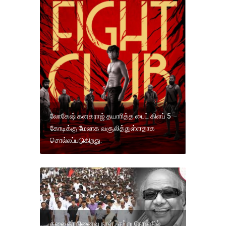
லோகேஷ் கனகராஜ் தயாாித்த பைட் கிளப் 5
கோடிக்கு மேலாக வசூலித்துள்ளதாக
சொல்லப்படுகிறது.
கலைஞர் நினைவு நாள்.. சற்று நேரத்தில்