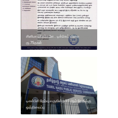
சினிமா ரசிகர்களே... டிக்கெட் விலை
ரூ.75தான்
டிஎன்பிசி தேர்வு வருகின்ற 11-ஆம் தேதிக்கு
ஒத்திவைப்பு