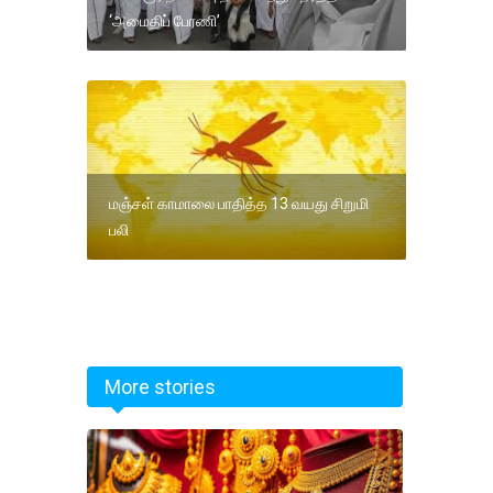
‘அமைதிப் பேரணி’
மஞ்சள் காமாலை பாதித்த 13 வயது சிறுமி
பலி
More stories