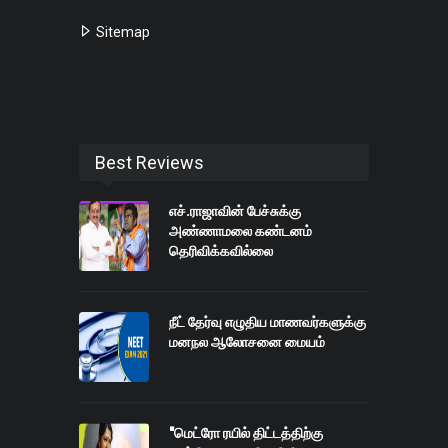
Sitemap
Best Reviews
எச்.ராஜாவின் பேச்சுக்கு
அண்ணாமலை கண்டனம்
தெரிவிக்கவில்லை
நீட் தேர்வு எழுதிய மாணவர்களுக்கு
மனநல ஆலோசனை மையம்
"மெட்ரோ ரயில் திட்டத்திற்கு