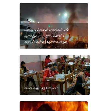
மனித உடல்களின் பாகங்கள் உமர்
முகமதுவுடையதா- புலனாய்வு
அமைப்புகள் சந்தேகிக்கின்றன..
கல்வி அழியாத செல்வம்