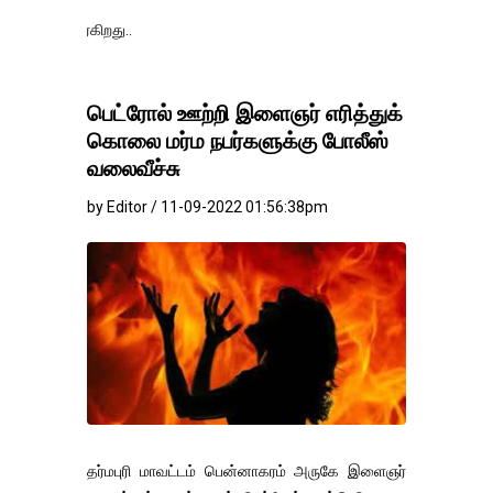
தங்கம்-வெள்ளி வ
பெட்ரோல் ஊற்றி இளைஞர் எரித்துக்
கொலை மர்ம நபர்களுக்கு போலீஸ்
வலைவீச்சு
by Editor / 11-09-2022 01:56:38pm
தர்மபுரி மாவட்டம் பென்னாகரம் அருகே இளைஞர்