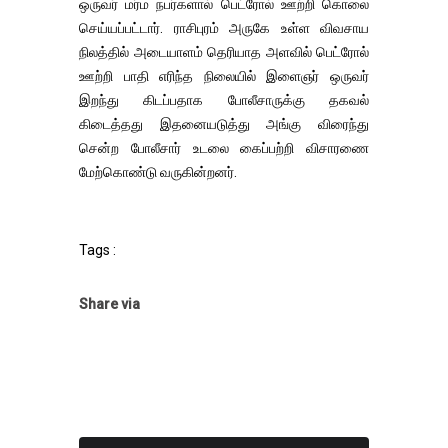
ஒருவர் மர்ம நபர்களால் பெட்ரோல் ஊற்றி கொலை
செய்யப்பட்டார். ராசிபுரம் அருகே உள்ள விவசாய
நிலத்தில் அடையாளம் தெரியாத அளவில் பெட்ரோல்
ஊற்றி பாதி எரிந்த நிலையில் இளைஞர் ஒருவர்
இறந்து கிடப்பதாக போலீசாருக்கு தகவல்
கிடைத்தது இதனையடுத்து அங்கு விரைந்து
சென்ற போலீசார் உடலை கைப்பற்றி விசாரணை
மேற்கொண்டு வருகின்றனர்.
Tags :
Share via